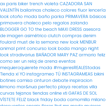
ax paris
biker
trench
violeta
CAZADORA
SAN
VALENTÍN
bailarinas
chaleco
colores fluor
lencería
look otoño
moda baño
parka
PRIMAVERA
básicos
primavera
chaleco pelo
regalos
zalando
BLOGGER
GO TO the beach
MAXI DRESS
asesora
de imagen
asimétrico
clutch
compras
denim
foulard
must de la semana
new look
MENBUR
animal print
concurso
look boda
mango
night
look
stradivarius
BAÑADOR
MARY PAZ
armario feliz
como ser un reloj de arena
eventos
mequieroquierete
moda
#mujeresREALEStodas
Tienda xl
YO instagrameo TÚ INSTAGRAMEAS
bikini
botines
camisa
cinturon
debate
inspiracion
kimono
mar&nua
perfecto
playa
recetas villa
curvas
tejanos
tiendas online
xti
GAFAS DE SOL
VÍSTETE FELIZ
black friday
boda
camomilla milano
descuentos
encaje
flores
lbd
ms mode
mujeres