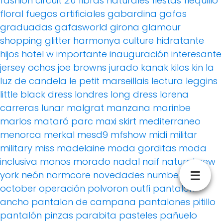
fashion circuit 2.0
fibras naturales
fiestas
flequillo
floral
fuegos artificiales
gabardina
gafas
graduadas
gafasworld
girona
glamour
shopping
glitter
harmonya culture
hidratante
hijos
hotel w
importante
inauguración
interesante
jersey ochos
joe browns
jurado
kanak
kilos
kin
la
luz de candela
le petit marseillais
lectura
leggins
little black dress
londres
long dress
lorena
carreras
lunar
malgrat
manzana
marinbe
marlos
mataró parc
maxi skirt
mediterraneo
menorca
merkal
mesd9
mfshow
midi
militar
military
miss madelaine
moda gorditas
moda
inclusiva
monos
morado
nadal
naif
natural
new
☰
york
neón
normcore
novedades
number tee
october
operación polvoron
outfi
pantalon
ancho
pantalon de campana
pantalones pitillo
pantalón pinzas
parabita
pasteles
pañuelo