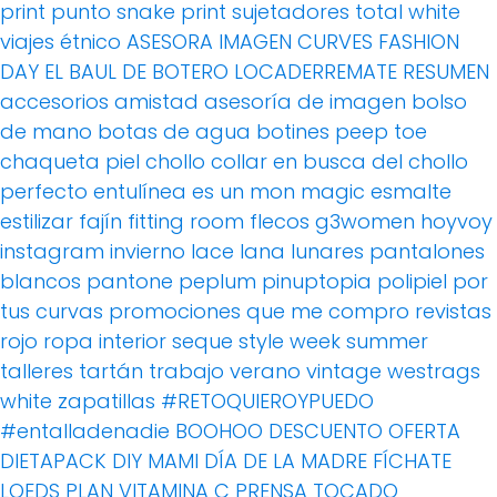
print
punto
snake print
sujetadores
total white
viajes
étnico
ASESORA IMAGEN
CURVES FASHION
DAY
EL BAUL DE BOTERO
LOCADERREMATE
RESUMEN
accesorios
amistad
asesoría de imagen
bolso
de mano
botas de agua
botines peep toe
chaqueta piel
chollo
collar
en busca del chollo
perfecto
entulínea
es un mon magic
esmalte
estilizar
fajín
fitting room
flecos
g3women
hoyvoy
instagram
invierno
lace
lana
lunares
pantalones
blancos
pantone
peplum
pinuptopia
polipiel
por
tus curvas
promociones
que me compro
revistas
rojo
ropa interior
seque
style week
summer
talleres
tartán
trabajo
verano
vintage
westrags
white
zapatillas
#RETOQUIEROYPUEDO
#entalladenadie
BOOHOO
DESCUENTO OFERTA
DIETAPACK
DIY MAMI
DÍA DE LA MADRE
FÍCHATE
LOEDS
PLAN VITAMINA C
PRENSA
TOCADO