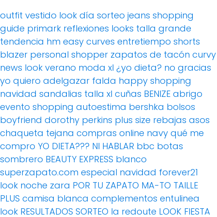
outfit
vestido
look día
sorteo
jeans
shopping
guide
primark
reflexiones
looks
talla grande
tendencia
hm
easy curves
entretiempo
shorts
blazer
personal shopper
zapatos de tacón
curvy
news
look verano
moda xl
¿yo dieta? no gracias
yo quiero adelgazar
falda
happy shopping
navidad
sandalias
talla xl
cuñas
BENIZE
abrigo
evento
shopping
autoestima
bershka
bolsos
boyfriend
dorothy perkins
plus size
rebajas
asos
chaqueta tejana
compras online
navy
qué me
compro
YO DIETA??? NI HABLAR
bbc
botas
sombrero
BEAUTY EXPRESS
blanco
superzapato.com
especial navidad
forever21
look noche
zara
POR TU ZAPATO MA-TO
TAILLE
PLUS
camisa blanca
complementos
entulinea
look
RESULTADOS SORTEO
la redoute
LOOK FIESTA