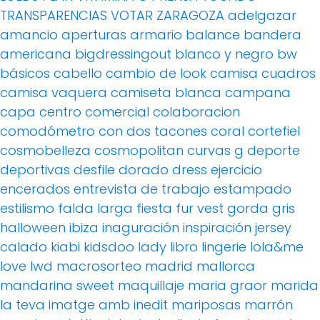
TRANSPARENCIAS
VOTAR
ZARAGOZA
adelgazar
amancio
aperturas
armario
balance
bandera
americana
bigdressingout
blanco y negro
bw
básicos
cabello
cambio de look
camisa cuadros
camisa vaquera
camiseta blanca
campana
capa
centro comercial
colaboracion
comodómetro
con dos tacones
coral
cortefiel
cosmobelleza
cosmopolitan
curvas g
deporte
deportivas
desfile
dorado
dress
ejercicio
encerados
entrevista de trabajo
estampado
estilismo
falda larga
fiesta
fur vest
gorda
gris
halloween
ibiza
inaguración
inspiración
jersey
calado
kiabi
kidsdoo
lady
libro
lingerie
lola&me
love
lwd
macrosorteo
madrid
mallorca
mandarina sweet
maquillaje
maria graor
marida
la teva imatge amb inedit
mariposas
marrón