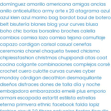
domínguez
amarillo
americana
amigas
anclas
anillo
anticelulítico
army
arte x 20
atagrama
azul
azul klein
azul marino
bag
bardot
baul de botero
belt
bisutería
blanes
blog your curves
blusa
boho chic
borlas
borsalino
broches
calella
cambios
camisa lazo
camisa tejana
camuflaje
capazo
cardigan
carisal
casual
cenefas
ceremonia
chanel
chaqueta tweed
chicismo
chiplessfashion
christmas
chupipandi
citas
coat
cocina
colgante
combinaciones
complejos
corsé
crochet
cuero
culotte
curvas
curvies
cyber
monday
cárdigan
decathlon
desmaquillante
diseños
disfraces
dones de talla
día y noche
embajadora
embarazada
emelé plus
emporio
armani
escapada
estartit
estilista
estrellas
eterna primvera
ethnic
facebook
falda lapiz