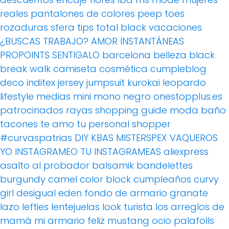
reales
pantalones de colores
peep toes
rozaduras
sfera
tips
total black
vacaciones
¿BUSCAS TRABAJO?
AMOR
INSTANTÁNEAS
PROPOINTS
SENTIGALO
barcelona
belleza
black
break walk
camiseta
cosmética
cumpleblog
deco
inditex
jersey
jumpsuit
kurokai
leopardo
lifestyle
medias
mini
mono
negro
onestopplus.es
patrocinados
rayas
shopping guide moda baño
tacones
te amo
tu personal shopper
#curvaspatrias
DIY
KBAS
MISTERSPEX
VAQUEROS
YO INSTAGRAMEO TU INSTAGRAMEAS
aliexpress
asalto al probador
balsamik
bandelettes
burgundy
camel
color block
cumpleaños
curvy
girl
desigual
eden
fondo de armario
granate
lazo
lefties
lentejuelas
look turista
los arreglos de
mamá
mi armario feliz
mustang
ocio
palafolls