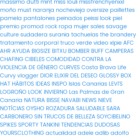
massimo dutti
mint
miss louli
missfrenchyenxxl
moño
must
naranja
nochevieja
oversize
paillettes
pamela
pantalones
peinados
peissi look
piel
premio
promod
rock
ropa mujer
sales
savage
culture
sudadera
surania
tachuelas
the brandery
tratamiento corporal
truco
verde
video
xlpie
AFC
AHR
AYUDA
BIGSIZE
BITXU
BOMBER
BUFF
CAMPERAS
CHAFING
CIBELES
COMODIDAD
CONTRA LA
VIOLENCIA DE GÉNERO
CURVES
Costa Brava Life
Curvy vlogger
DIOR
ELIXIR DEL DESEO
GLOSSY BOX
HAT
HÁBITOS
IDEAS
INSPO
Islas Canarias
LEVI'S
LOGROÑO
LOOK INVIERNO
Las Palmas de Gran
Canaria
NATURA BISSE
NAVABI
NEWS
NIEVE
NOTÍCIAS
OYSHO
ROZADURA
SALUDABLE
SARA
CARBONERO
SIN TRUCOS DE BELLEZA
SOYCIBELINO
SPIKES
SPORTY
TANKINI
TENDENCIAS DUDOSAS
YOURSCLOTHING
actualidad
adele
adlib
adolfo