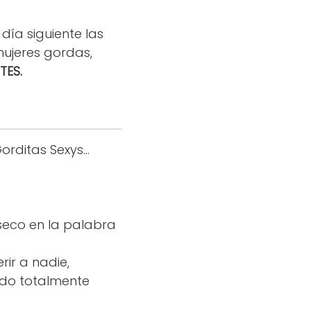
día siguiente las
mujeres gordas,
TES.
rditas Sexys...
nseco en la palabra
ir a nadie,
do totalmente