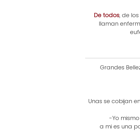
De todos
, de lo
llaman enferma
euf
Grandes Bellez
Unas se cobijan en
-Yo mismo 
a mi es una 