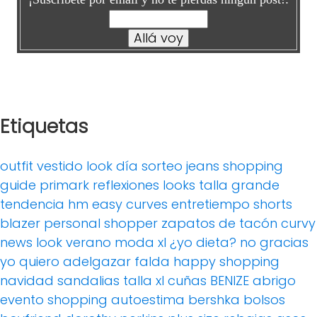
Etiquetas
outfit
vestido
look día
sorteo
jeans
shopping
guide
primark
reflexiones
looks
talla grande
tendencia
hm
easy curves
entretiempo
shorts
blazer
personal shopper
zapatos de tacón
curvy
news
look verano
moda xl
¿yo dieta? no gracias
yo quiero adelgazar
falda
happy shopping
navidad
sandalias
talla xl
cuñas
BENIZE
abrigo
evento
shopping
autoestima
bershka
bolsos