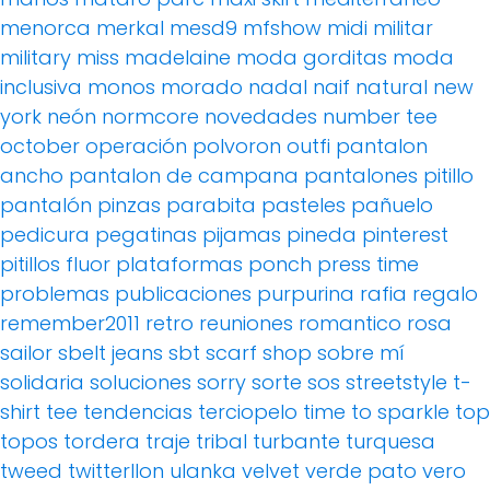
menorca
merkal
mesd9
mfshow
midi
militar
military
miss madelaine
moda gorditas
moda
inclusiva
monos
morado
nadal
naif
natural
new
york
neón
normcore
novedades
number tee
october
operación polvoron
outfi
pantalon
ancho
pantalon de campana
pantalones pitillo
pantalón pinzas
parabita
pasteles
pañuelo
pedicura
pegatinas
pijamas
pineda
pinterest
pitillos fluor
plataformas
ponch
press time
problemas
publicaciones
purpurina
rafia
regalo
remember2011
retro
reuniones
romantico
rosa
sailor
sbelt jeans
sbt
scarf
shop
sobre mí
solidaria
soluciones
sorry
sorte
sos
streetstyle
t-
shirt
tee
tendencias
terciopelo
time to sparkle
top
topos
tordera
traje
tribal
turbante
turquesa
tweed
twitterllon
ulanka
velvet
verde pato
vero