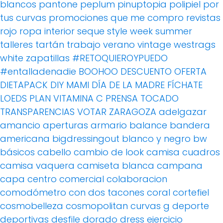
blancos
pantone
peplum
pinuptopia
polipiel
por
tus curvas
promociones
que me compro
revistas
rojo
ropa interior
seque
style week
summer
talleres
tartán
trabajo
verano
vintage
westrags
white
zapatillas
#RETOQUIEROYPUEDO
#entalladenadie
BOOHOO
DESCUENTO OFERTA
DIETAPACK
DIY MAMI
DÍA DE LA MADRE
FÍCHATE
LOEDS
PLAN VITAMINA C
PRENSA
TOCADO
TRANSPARENCIAS
VOTAR
ZARAGOZA
adelgazar
amancio
aperturas
armario
balance
bandera
americana
bigdressingout
blanco y negro
bw
básicos
cabello
cambio de look
camisa cuadros
camisa vaquera
camiseta blanca
campana
capa
centro comercial
colaboracion
comodómetro
con dos tacones
coral
cortefiel
cosmobelleza
cosmopolitan
curvas g
deporte
deportivas
desfile
dorado
dress
ejercicio