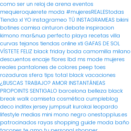
como ser un reloj de arena
eventos
mequieroquierete
moda
#mujeresREALEStodas
Tienda xl
YO instagrameo TÚ INSTAGRAMEAS
bikini
botines
camisa
cinturon
debate
inspiracion
kimono
mar&nua
perfecto
playa
recetas villa
curvas
tejanos
tiendas online
xti
GAFAS DE SOL
VÍSTETE FELIZ
black friday
boda
camomilla milano
descuentos
encaje
flores
lbd
ms mode
mujeres
reales
pantalones de colores
peep toes
rozaduras
sfera
tips
total black
vacaciones
¿BUSCAS TRABAJO?
AMOR
INSTANTÁNEAS
PROPOINTS
SENTIGALO
barcelona
belleza
black
break walk
camiseta
cosmética
cumpleblog
deco
inditex
jersey
jumpsuit
kurokai
leopardo
lifestyle
medias
mini
mono
negro
onestopplus.es
patrocinados
rayas
shopping guide moda baño
tacones
te amo
tu personal shopper