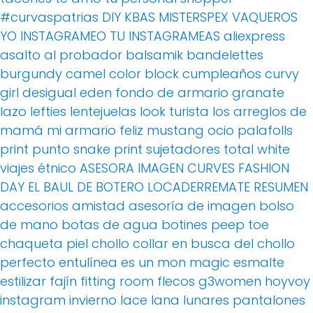
#curvaspatrias
DIY
KBAS
MISTERSPEX
VAQUEROS
YO INSTAGRAMEO TU INSTAGRAMEAS
aliexpress
asalto al probador
balsamik
bandelettes
burgundy
camel
color block
cumpleaños
curvy
girl
desigual
eden
fondo de armario
granate
lazo
lefties
lentejuelas
look turista
los arreglos de
mamá
mi armario feliz
mustang
ocio
palafolls
print
punto
snake print
sujetadores
total white
viajes
étnico
ASESORA IMAGEN
CURVES FASHION
DAY
EL BAUL DE BOTERO
LOCADERREMATE
RESUMEN
accesorios
amistad
asesoría de imagen
bolso
de mano
botas de agua
botines peep toe
chaqueta piel
chollo
collar
en busca del chollo
perfecto
entulínea
es un mon magic
esmalte
estilizar
fajín
fitting room
flecos
g3women
hoyvoy
instagram
invierno
lace
lana
lunares
pantalones