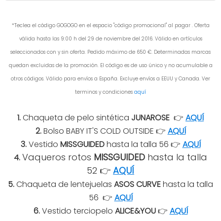
*Teclea el código GOGOGO en el espacio "código promocional" al pagar . Oferta
válida hasta las 9:00 h del 29 de noviembre del 2016. Válido en artículos
seleccionados con y sin oferta. Pedido máximo de 650 €. Determinadas marcas
quedan excluidas de la promoción. El código es de uso único y no acumulable a
otros códigos. Válido para envíos a España. Excluye envíos a EEUU y Canada. Ver
terminos y condiciones
aquí
1.
Chaqueta de pelo sintética
JUNAROSE
👉
AQUÍ
2.
Bolso BABY IT'S COLD OUTSIDE 👉
AQUÍ
3.
Vestido
MISSGUIDED
hasta la talla 56 👉
AQUÍ
Vaqueros rotos
MISSGUIDED
hasta la talla
4.
52 👉
AQUÍ
5.
Chaqueta de lentejuelas
ASOS CURVE
hasta la talla
56 👉
AQUÍ
6.
Vestido terciopelo
ALICE&YOU
👉
AQUÍ