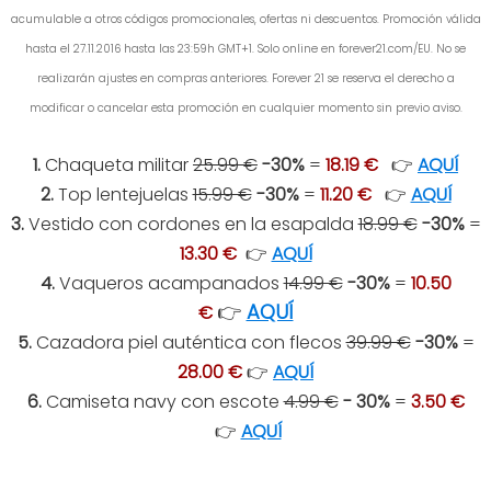
acumulable a otros códigos promocionales, ofertas ni descuentos. Promoción válida
hasta el 27.11.2016 hasta las 23:59h GMT+1. Solo online en forever21.com/EU. No se
realizarán ajustes en compras anteriores. Forever 21 se reserva el derecho a
modificar o cancelar esta promoción en cualquier momento sin previo aviso.
1.
Chaqueta militar
25.99 €
-30%
=
18.19 €
👉
AQUÍ
2.
Top lentejuelas
15.99 €
-30%
=
11.20 €
👉
AQUÍ
3.
Vestido con cordones en la esapalda
18.99 €
-30%
=
13.30 €
👉
AQUÍ
4.
Vaqueros acampanados
14.99 €
-30%
=
10.50
👉
AQUÍ
€
5.
Cazadora piel auténtica con flecos
39.99 €
-30%
=
28.00 €
👉
AQUÍ
6.
Camiseta navy con escote
4.99 €
- 30%
=
3.50 €
👉
AQUÍ