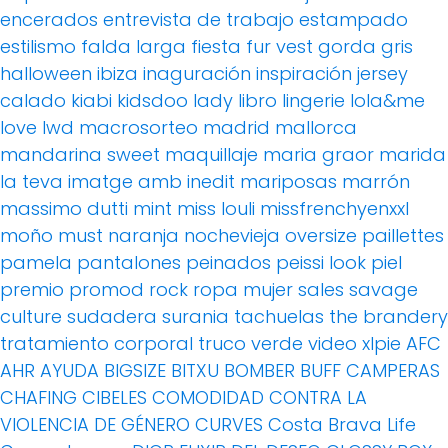
encerados
entrevista de trabajo
estampado
estilismo
falda larga
fiesta
fur vest
gorda
gris
halloween
ibiza
inaguración
inspiración
jersey
calado
kiabi
kidsdoo
lady
libro
lingerie
lola&me
love
lwd
macrosorteo
madrid
mallorca
mandarina sweet
maquillaje
maria graor
marida
la teva imatge amb inedit
mariposas
marrón
massimo dutti
mint
miss louli
missfrenchyenxxl
moño
must
naranja
nochevieja
oversize
paillettes
pamela
pantalones
peinados
peissi look
piel
premio
promod
rock
ropa mujer
sales
savage
culture
sudadera
surania
tachuelas
the brandery
tratamiento corporal
truco
verde
video
xlpie
AFC
AHR
AYUDA
BIGSIZE
BITXU
BOMBER
BUFF
CAMPERAS
CHAFING
CIBELES
COMODIDAD
CONTRA LA
VIOLENCIA DE GÉNERO
CURVES
Costa Brava Life