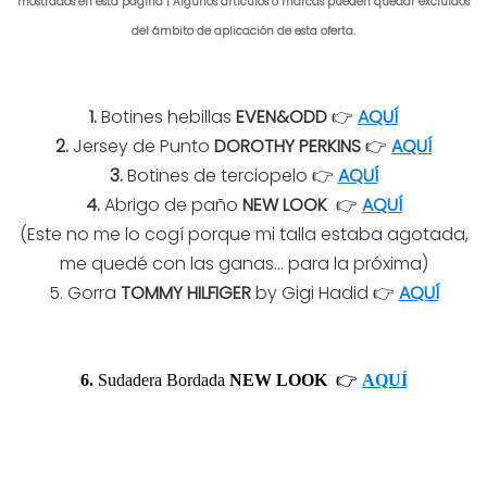
mostrados en esta página | Algunos artículos o marcas pueden quedar excluidos
del ámbito de aplicación de esta oferta.
1.
Botines hebillas
EVEN&ODD
👉
AQUÍ
2.
Jersey de Punto
DOROTHY PERKINS
👉
AQUÍ
3.
Botines de terciopelo 👉
AQUÍ
4.
Abrigo de paño
NEW LOOK
👉
AQUÍ
(Este no me lo cogí porque mi talla estaba agotada,
me quedé con las ganas... para la próxima)
5. Gorra
TOMMY HILFIGER
by Gigi Hadid 👉
AQUÍ
6.
Sudadera Bordada
NEW LOOK
👉
AQUÍ