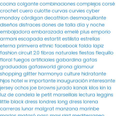
cocina
colgante
combinaciones
complejos
corsé
crochet
cuero
culotte
curvas
curvies
cyber
monday
cárdigan
decathlon
desmaquillante
diseños
disfraces
dones de talla
día y noche
embajadora
embarazada
emelé plus
emporio
armani
escapada
estartit
estilista
estrellas
eterna primvera
ethnic
facebook
falda lapiz
fashion circuit 2.0
fibras naturales
fiestas
flequillo
floral
fuegos artificiales
gabardina
gafas
graduadas
gafasworld
girona
glamour
shopping
glitter
harmonya culture
hidratante
hijos
hotel w
importante
inauguración
interesante
jersey ochos
joe browns
jurado
kanak
kilos
kin
la
luz de candela
le petit marseillais
lectura
leggins
little black dress
londres
long dress
lorena
carreras
lunar
malgrat
manzana
marinbe
marlos
mataró parc
maxi skirt
mediterraneo