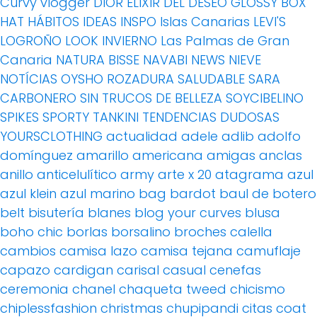
Curvy vlogger
DIOR
ELIXIR DEL DESEO
GLOSSY BOX
HAT
HÁBITOS
IDEAS
INSPO
Islas Canarias
LEVI'S
LOGROÑO
LOOK INVIERNO
Las Palmas de Gran
Canaria
NATURA BISSE
NAVABI
NEWS
NIEVE
NOTÍCIAS
OYSHO
ROZADURA
SALUDABLE
SARA
CARBONERO
SIN TRUCOS DE BELLEZA
SOYCIBELINO
SPIKES
SPORTY
TANKINI
TENDENCIAS DUDOSAS
YOURSCLOTHING
actualidad
adele
adlib
adolfo
domínguez
amarillo
americana
amigas
anclas
anillo
anticelulítico
army
arte x 20
atagrama
azul
azul klein
azul marino
bag
bardot
baul de botero
belt
bisutería
blanes
blog your curves
blusa
boho chic
borlas
borsalino
broches
calella
cambios
camisa lazo
camisa tejana
camuflaje
capazo
cardigan
carisal
casual
cenefas
ceremonia
chanel
chaqueta tweed
chicismo
chiplessfashion
christmas
chupipandi
citas
coat