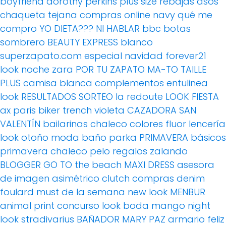
boyfriend
dorothy perkins
plus size
rebajas
asos
chaqueta tejana
compras online
navy
qué me
compro
YO DIETA??? NI HABLAR
bbc
botas
sombrero
BEAUTY EXPRESS
blanco
superzapato.com
especial navidad
forever21
look noche
zara
POR TU ZAPATO MA-TO
TAILLE
PLUS
camisa blanca
complementos
entulinea
look
RESULTADOS SORTEO
la redoute
LOOK FIESTA
ax paris
biker
trench
violeta
CAZADORA
SAN
VALENTÍN
bailarinas
chaleco
colores fluor
lencería
look otoño
moda baño
parka
PRIMAVERA
básicos
primavera
chaleco pelo
regalos
zalando
BLOGGER
GO TO the beach
MAXI DRESS
asesora
de imagen
asimétrico
clutch
compras
denim
foulard
must de la semana
new look
MENBUR
animal print
concurso
look boda
mango
night
look
stradivarius
BAÑADOR
MARY PAZ
armario feliz