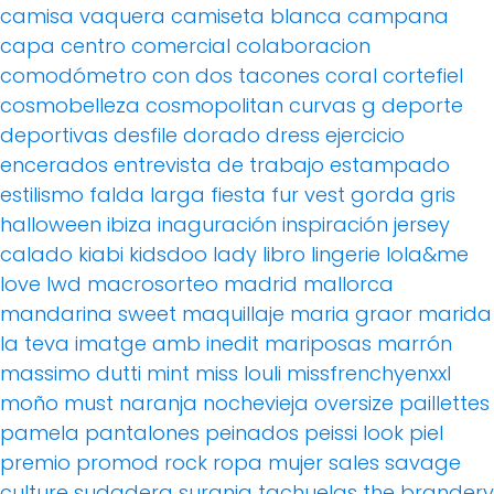
camisa vaquera
camiseta blanca
campana
capa
centro comercial
colaboracion
comodómetro
con dos tacones
coral
cortefiel
cosmobelleza
cosmopolitan
curvas g
deporte
deportivas
desfile
dorado
dress
ejercicio
encerados
entrevista de trabajo
estampado
estilismo
falda larga
fiesta
fur vest
gorda
gris
halloween
ibiza
inaguración
inspiración
jersey
calado
kiabi
kidsdoo
lady
libro
lingerie
lola&me
love
lwd
macrosorteo
madrid
mallorca
mandarina sweet
maquillaje
maria graor
marida
la teva imatge amb inedit
mariposas
marrón
massimo dutti
mint
miss louli
missfrenchyenxxl
moño
must
naranja
nochevieja
oversize
paillettes
pamela
pantalones
peinados
peissi look
piel
premio
promod
rock
ropa mujer
sales
savage
culture
sudadera
surania
tachuelas
the brandery