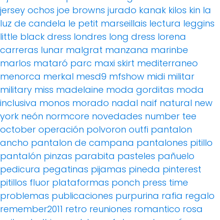
jersey ochos
joe browns
jurado
kanak
kilos
kin
la
luz de candela
le petit marseillais
lectura
leggins
little black dress
londres
long dress
lorena
carreras
lunar
malgrat
manzana
marinbe
marlos
mataró parc
maxi skirt
mediterraneo
menorca
merkal
mesd9
mfshow
midi
militar
military
miss madelaine
moda gorditas
moda
inclusiva
monos
morado
nadal
naif
natural
new
york
neón
normcore
novedades
number tee
october
operación polvoron
outfi
pantalon
ancho
pantalon de campana
pantalones pitillo
pantalón pinzas
parabita
pasteles
pañuelo
pedicura
pegatinas
pijamas
pineda
pinterest
pitillos fluor
plataformas
ponch
press time
problemas
publicaciones
purpurina
rafia
regalo
remember2011
retro
reuniones
romantico
rosa