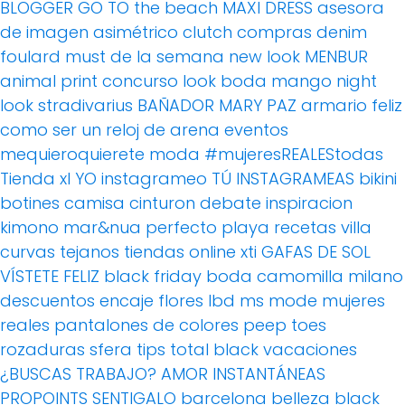
BLOGGER
GO TO the beach
MAXI DRESS
asesora
de imagen
asimétrico
clutch
compras
denim
foulard
must de la semana
new look
MENBUR
animal print
concurso
look boda
mango
night
look
stradivarius
BAÑADOR
MARY PAZ
armario feliz
como ser un reloj de arena
eventos
mequieroquierete
moda
#mujeresREALEStodas
Tienda xl
YO instagrameo TÚ INSTAGRAMEAS
bikini
botines
camisa
cinturon
debate
inspiracion
kimono
mar&nua
perfecto
playa
recetas villa
curvas
tejanos
tiendas online
xti
GAFAS DE SOL
VÍSTETE FELIZ
black friday
boda
camomilla milano
descuentos
encaje
flores
lbd
ms mode
mujeres
reales
pantalones de colores
peep toes
rozaduras
sfera
tips
total black
vacaciones
¿BUSCAS TRABAJO?
AMOR
INSTANTÁNEAS
PROPOINTS
SENTIGALO
barcelona
belleza
black