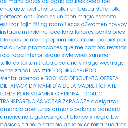
de mano
botas de agua
botines peep toe
chaqueta piel
chollo
collar
en busca del chollo
perfecto
entulínea
es un mon magic
esmalte
estilizar
fajín
fitting room
flecos
g3women
hoyvoy
instagram
invierno
lace
lana
lunares
pantalones
blancos
pantone
peplum
pinuptopia
polipiel
por
tus curvas
promociones
que me compro
revistas
rojo
ropa interior
seque
style week
summer
talleres
tartán
trabajo
verano
vintage
westrags
white
zapatillas
#RETOQUIEROYPUEDO
#entalladenadie
BOOHOO
DESCUENTO OFERTA
DIETAPACK
DIY MAMI
DÍA DE LA MADRE
FÍCHATE
LOEDS
PLAN VITAMINA C
PRENSA
TOCADO
TRANSPARENCIAS
VOTAR
ZARAGOZA
adelgazar
amancio
aperturas
armario
balance
bandera
americana
bigdressingout
blanco y negro
bw
básicos
cabello
cambio de look
camisa cuadros