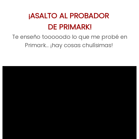
¡ASALTO AL PROBADOR
DE PRIMARK!
Te enseño tooooodo lo que me probé en
Primark... ¡hay cosas chulísimas!