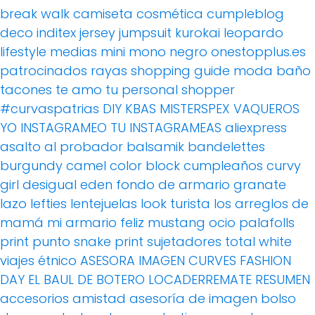
break walk
camiseta
cosmética
cumpleblog
deco
inditex
jersey
jumpsuit
kurokai
leopardo
lifestyle
medias
mini
mono
negro
onestopplus.es
patrocinados
rayas
shopping guide moda baño
tacones
te amo
tu personal shopper
#curvaspatrias
DIY
KBAS
MISTERSPEX
VAQUEROS
YO INSTAGRAMEO TU INSTAGRAMEAS
aliexpress
asalto al probador
balsamik
bandelettes
burgundy
camel
color block
cumpleaños
curvy
girl
desigual
eden
fondo de armario
granate
lazo
lefties
lentejuelas
look turista
los arreglos de
mamá
mi armario feliz
mustang
ocio
palafolls
print
punto
snake print
sujetadores
total white
viajes
étnico
ASESORA IMAGEN
CURVES FASHION
DAY
EL BAUL DE BOTERO
LOCADERREMATE
RESUMEN
accesorios
amistad
asesoría de imagen
bolso