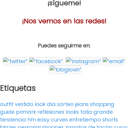
¡sígueme!
¡Nos vemos en las redes!
Puedes seguirme en:
Etiquetas
outfit
vestido
look día
sorteo
jeans
shopping
guide
primark
reflexiones
looks
talla grande
tendencia
hm
easy curves
entretiempo
shorts
blazer
personal shopper
zapatos de tacón
curvy