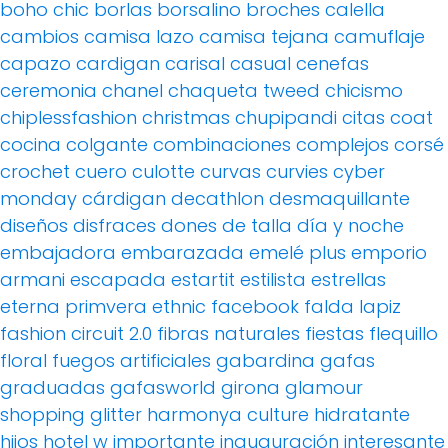
boho chic
borlas
borsalino
broches
calella
cambios
camisa lazo
camisa tejana
camuflaje
capazo
cardigan
carisal
casual
cenefas
ceremonia
chanel
chaqueta tweed
chicismo
chiplessfashion
christmas
chupipandi
citas
coat
cocina
colgante
combinaciones
complejos
corsé
crochet
cuero
culotte
curvas
curvies
cyber
monday
cárdigan
decathlon
desmaquillante
diseños
disfraces
dones de talla
día y noche
embajadora
embarazada
emelé plus
emporio
armani
escapada
estartit
estilista
estrellas
eterna primvera
ethnic
facebook
falda lapiz
fashion circuit 2.0
fibras naturales
fiestas
flequillo
floral
fuegos artificiales
gabardina
gafas
graduadas
gafasworld
girona
glamour
shopping
glitter
harmonya culture
hidratante
hijos
hotel w
importante
inauguración
interesante