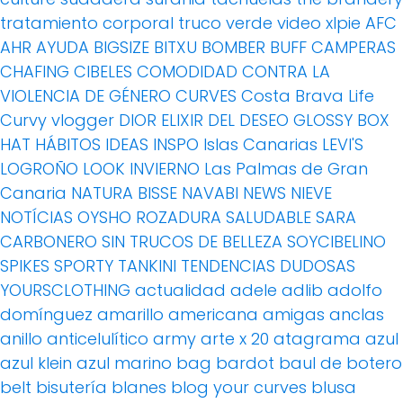
tratamiento corporal
truco
verde
video
xlpie
AFC
AHR
AYUDA
BIGSIZE
BITXU
BOMBER
BUFF
CAMPERAS
CHAFING
CIBELES
COMODIDAD
CONTRA LA
VIOLENCIA DE GÉNERO
CURVES
Costa Brava Life
Curvy vlogger
DIOR
ELIXIR DEL DESEO
GLOSSY BOX
HAT
HÁBITOS
IDEAS
INSPO
Islas Canarias
LEVI'S
LOGROÑO
LOOK INVIERNO
Las Palmas de Gran
Canaria
NATURA BISSE
NAVABI
NEWS
NIEVE
NOTÍCIAS
OYSHO
ROZADURA
SALUDABLE
SARA
CARBONERO
SIN TRUCOS DE BELLEZA
SOYCIBELINO
SPIKES
SPORTY
TANKINI
TENDENCIAS DUDOSAS
YOURSCLOTHING
actualidad
adele
adlib
adolfo
domínguez
amarillo
americana
amigas
anclas
anillo
anticelulítico
army
arte x 20
atagrama
azul
azul klein
azul marino
bag
bardot
baul de botero
belt
bisutería
blanes
blog your curves
blusa