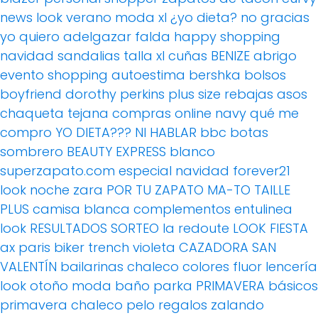
news
look verano
moda xl
¿yo dieta? no gracias
yo quiero adelgazar
falda
happy shopping
navidad
sandalias
talla xl
cuñas
BENIZE
abrigo
evento
shopping
autoestima
bershka
bolsos
boyfriend
dorothy perkins
plus size
rebajas
asos
chaqueta tejana
compras online
navy
qué me
compro
YO DIETA??? NI HABLAR
bbc
botas
sombrero
BEAUTY EXPRESS
blanco
superzapato.com
especial navidad
forever21
look noche
zara
POR TU ZAPATO MA-TO
TAILLE
PLUS
camisa blanca
complementos
entulinea
look
RESULTADOS SORTEO
la redoute
LOOK FIESTA
ax paris
biker
trench
violeta
CAZADORA
SAN
VALENTÍN
bailarinas
chaleco
colores fluor
lencería
look otoño
moda baño
parka
PRIMAVERA
básicos
primavera
chaleco pelo
regalos
zalando