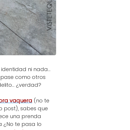
identidad ni nada...
e pase como otros
lito... ¿verdad?
ora vaquera
(no te
mo post), sabes que
rece una prenda
ea ¿No te pasa lo