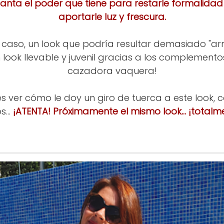
nta el poder que tiene para restarle formalidad 
aportarle luz y frescura.
caso, un look que podría resultar demasiado "arr
look llevable y juvenil gracias a los complementos
cazadora vaquera!
eres ver cómo le doy un giro de tuerca a este look,
...
¡ATENTA! Próximamente el mismo look... ¡totalme