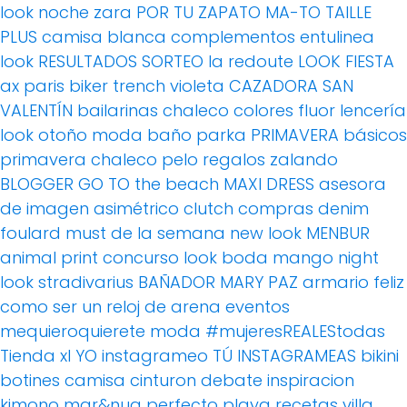
look noche
zara
POR TU ZAPATO MA-TO
TAILLE
PLUS
camisa blanca
complementos
entulinea
look
RESULTADOS SORTEO
la redoute
LOOK FIESTA
ax paris
biker
trench
violeta
CAZADORA
SAN
VALENTÍN
bailarinas
chaleco
colores fluor
lencería
look otoño
moda baño
parka
PRIMAVERA
básicos
primavera
chaleco pelo
regalos
zalando
BLOGGER
GO TO the beach
MAXI DRESS
asesora
de imagen
asimétrico
clutch
compras
denim
foulard
must de la semana
new look
MENBUR
animal print
concurso
look boda
mango
night
look
stradivarius
BAÑADOR
MARY PAZ
armario feliz
como ser un reloj de arena
eventos
mequieroquierete
moda
#mujeresREALEStodas
Tienda xl
YO instagrameo TÚ INSTAGRAMEAS
bikini
botines
camisa
cinturon
debate
inspiracion
kimono
mar&nua
perfecto
playa
recetas villa