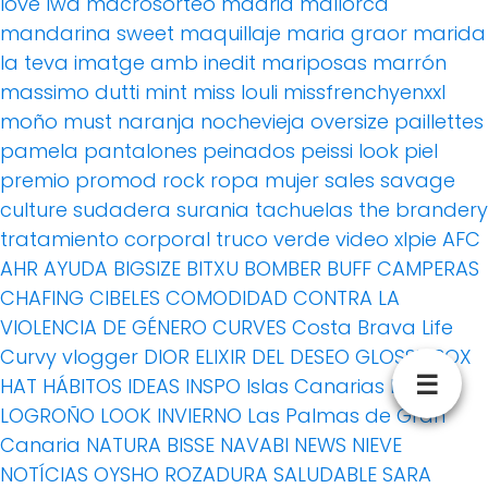
love
lwd
macrosorteo
madrid
mallorca
mandarina sweet
maquillaje
maria graor
marida
la teva imatge amb inedit
mariposas
marrón
massimo dutti
mint
miss louli
missfrenchyenxxl
moño
must
naranja
nochevieja
oversize
paillettes
pamela
pantalones
peinados
peissi look
piel
premio
promod
rock
ropa mujer
sales
savage
culture
sudadera
surania
tachuelas
the brandery
tratamiento corporal
truco
verde
video
xlpie
AFC
AHR
AYUDA
BIGSIZE
BITXU
BOMBER
BUFF
CAMPERAS
CHAFING
CIBELES
COMODIDAD
CONTRA LA
VIOLENCIA DE GÉNERO
CURVES
Costa Brava Life
Curvy vlogger
DIOR
ELIXIR DEL DESEO
GLOSSY BOX
☰
HAT
HÁBITOS
IDEAS
INSPO
Islas Canarias
LEVI'S
LOGROÑO
LOOK INVIERNO
Las Palmas de Gran
Canaria
NATURA BISSE
NAVABI
NEWS
NIEVE
NOTÍCIAS
OYSHO
ROZADURA
SALUDABLE
SARA