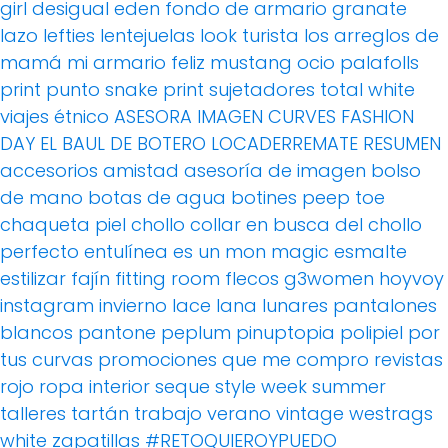
girl
desigual
eden
fondo de armario
granate
lazo
lefties
lentejuelas
look turista
los arreglos de
mamá
mi armario feliz
mustang
ocio
palafolls
print
punto
snake print
sujetadores
total white
viajes
étnico
ASESORA IMAGEN
CURVES FASHION
DAY
EL BAUL DE BOTERO
LOCADERREMATE
RESUMEN
accesorios
amistad
asesoría de imagen
bolso
de mano
botas de agua
botines peep toe
chaqueta piel
chollo
collar
en busca del chollo
perfecto
entulínea
es un mon magic
esmalte
estilizar
fajín
fitting room
flecos
g3women
hoyvoy
instagram
invierno
lace
lana
lunares
pantalones
blancos
pantone
peplum
pinuptopia
polipiel
por
tus curvas
promociones
que me compro
revistas
rojo
ropa interior
seque
style week
summer
talleres
tartán
trabajo
verano
vintage
westrags
white
zapatillas
#RETOQUIEROYPUEDO