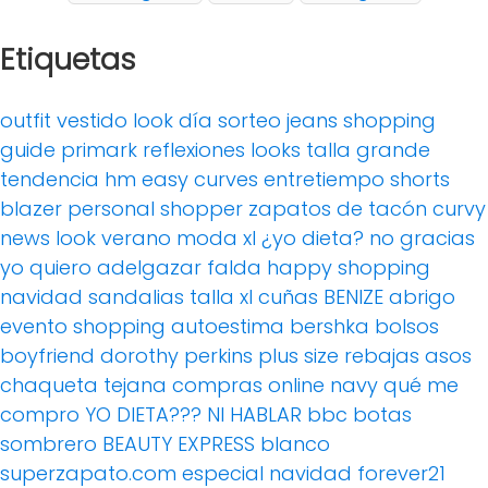
Etiquetas
outfit
vestido
look día
sorteo
jeans
shopping
guide
primark
reflexiones
looks
talla grande
tendencia
hm
easy curves
entretiempo
shorts
blazer
personal shopper
zapatos de tacón
curvy
news
look verano
moda xl
¿yo dieta? no gracias
yo quiero adelgazar
falda
happy shopping
navidad
sandalias
talla xl
cuñas
BENIZE
abrigo
evento
shopping
autoestima
bershka
bolsos
boyfriend
dorothy perkins
plus size
rebajas
asos
chaqueta tejana
compras online
navy
qué me
compro
YO DIETA??? NI HABLAR
bbc
botas
sombrero
BEAUTY EXPRESS
blanco
superzapato.com
especial navidad
forever21