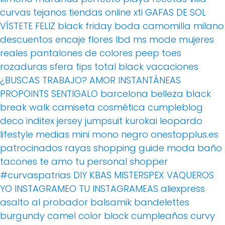
curvas
tejanos
tiendas online
xti
GAFAS DE SOL
VÍSTETE FELIZ
black friday
boda
camomilla milano
descuentos
encaje
flores
lbd
ms mode
mujeres
reales
pantalones de colores
peep toes
rozaduras
sfera
tips
total black
vacaciones
¿BUSCAS TRABAJO?
AMOR
INSTANTÁNEAS
PROPOINTS
SENTIGALO
barcelona
belleza
black
break walk
camiseta
cosmética
cumpleblog
deco
inditex
jersey
jumpsuit
kurokai
leopardo
lifestyle
medias
mini
mono
negro
onestopplus.es
patrocinados
rayas
shopping guide moda baño
tacones
te amo
tu personal shopper
#curvaspatrias
DIY
KBAS
MISTERSPEX
VAQUEROS
YO INSTAGRAMEO TU INSTAGRAMEAS
aliexpress
asalto al probador
balsamik
bandelettes
burgundy
camel
color block
cumpleaños
curvy