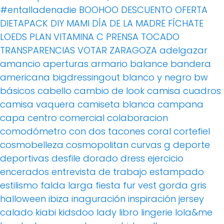
#entalladenadie
BOOHOO
DESCUENTO OFERTA
DIETAPACK
DIY MAMI
DÍA DE LA MADRE
FÍCHATE
LOEDS
PLAN VITAMINA C
PRENSA
TOCADO
TRANSPARENCIAS
VOTAR
ZARAGOZA
adelgazar
amancio
aperturas
armario
balance
bandera
americana
bigdressingout
blanco y negro
bw
básicos
cabello
cambio de look
camisa cuadros
camisa vaquera
camiseta blanca
campana
capa
centro comercial
colaboracion
comodómetro
con dos tacones
coral
cortefiel
cosmobelleza
cosmopolitan
curvas g
deporte
deportivas
desfile
dorado
dress
ejercicio
encerados
entrevista de trabajo
estampado
estilismo
falda larga
fiesta
fur vest
gorda
gris
halloween
ibiza
inaguración
inspiración
jersey
calado
kiabi
kidsdoo
lady
libro
lingerie
lola&me