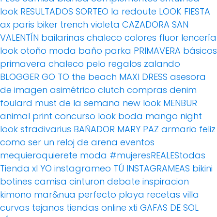
look
RESULTADOS SORTEO
la redoute
LOOK FIESTA
ax paris
biker
trench
violeta
CAZADORA
SAN
VALENTÍN
bailarinas
chaleco
colores fluor
lencería
look otoño
moda baño
parka
PRIMAVERA
básicos
primavera
chaleco pelo
regalos
zalando
BLOGGER
GO TO the beach
MAXI DRESS
asesora
de imagen
asimétrico
clutch
compras
denim
foulard
must de la semana
new look
MENBUR
animal print
concurso
look boda
mango
night
look
stradivarius
BAÑADOR
MARY PAZ
armario feliz
como ser un reloj de arena
eventos
mequieroquierete
moda
#mujeresREALEStodas
Tienda xl
YO instagrameo TÚ INSTAGRAMEAS
bikini
botines
camisa
cinturon
debate
inspiracion
kimono
mar&nua
perfecto
playa
recetas villa
curvas
tejanos
tiendas online
xti
GAFAS DE SOL