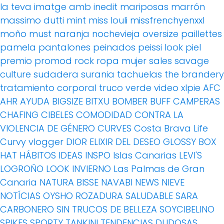
la teva imatge amb inedit
mariposas
marrón
massimo dutti
mint
miss louli
missfrenchyenxxl
moño
must
naranja
nochevieja
oversize
paillettes
pamela
pantalones
peinados
peissi look
piel
premio
promod
rock
ropa mujer
sales
savage
culture
sudadera
surania
tachuelas
the brandery
tratamiento corporal
truco
verde
video
xlpie
AFC
AHR
AYUDA
BIGSIZE
BITXU
BOMBER
BUFF
CAMPERAS
CHAFING
CIBELES
COMODIDAD
CONTRA LA
VIOLENCIA DE GÉNERO
CURVES
Costa Brava Life
Curvy vlogger
DIOR
ELIXIR DEL DESEO
GLOSSY BOX
HAT
HÁBITOS
IDEAS
INSPO
Islas Canarias
LEVI'S
LOGROÑO
LOOK INVIERNO
Las Palmas de Gran
Canaria
NATURA BISSE
NAVABI
NEWS
NIEVE
NOTÍCIAS
OYSHO
ROZADURA
SALUDABLE
SARA
CARBONERO
SIN TRUCOS DE BELLEZA
SOYCIBELINO
SPIKES
SPORTY
TANKINI
TENDENCIAS DUDOSAS