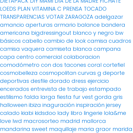
DIETAPACK
DIY MAMI
DÍA DE LA MADRE
FÍCHATE
LOEDS
PLAN VITAMINA C
PRENSA
TOCADO
TRANSPARENCIAS
VOTAR
ZARAGOZA
adelgazar
amancio
aperturas
armario
balance
bandera
americana
bigdressingout
blanco y negro
bw
básicos
cabello
cambio de look
camisa cuadros
camisa vaquera
camiseta blanca
campana
capa
centro comercial
colaboracion
comodómetro
con dos tacones
coral
cortefiel
cosmobelleza
cosmopolitan
curvas g
deporte
deportivas
desfile
dorado
dress
ejercicio
encerados
entrevista de trabajo
estampado
estilismo
falda larga
fiesta
fur vest
gorda
gris
halloween
ibiza
inaguración
inspiración
jersey
calado
kiabi
kidsdoo
lady
libro
lingerie
lola&me
love
lwd
macrosorteo
madrid
mallorca
mandarina sweet
maquillaje
maria graor
marida