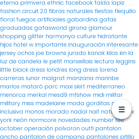
eterna primvera
ethnic
facebook
falda lapiz
fashion circuit 2.0
fibras naturales
fiestas
flequillo
floral
fuegos artificiales
gabardina
gafas
graduadas
gafasworld
girona
glamour
shopping
glitter
harmonya culture
hidratante
hijos
hotel w
importante
inauguración
interesante
jersey ochos
joe browns
jurado
kanak
kilos
kin
la
luz de candela
le petit marseillais
lectura
leggins
little black dress
londres
long dress
lorena
carreras
lunar
malgrat
manzana
marinbe
marlos
mataró parc
maxi skirt
mediterraneo
menorca
merkal
mesd9
mfshow
midi
militar
military
miss madelaine
moda gorditas
moda
☰
inclusiva
monos
morado
nadal
naif
natural
new
york
neón
normcore
novedades
number tee
october
operación polvoron
outfi
pantalon
ancho
pantalon de campana
pantalones pitillo