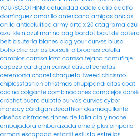
YOURSCLOTHING
actualidad
adele
adlib
adolfo
domínguez
amarillo
americana
amigas
anclas
anillo
anticelulítico
army
arte x 20
atagrama
azul
azul klein
azul marino
bag
bardot
baul de botero
belt
bisutería
blanes
blog your curves
blusa
boho chic
borlas
borsalino
broches
calella
cambios
camisa lazo
camisa tejana
camuflaje
capazo
cardigan
carisal
casual
cenefas
ceremonia
chanel
chaqueta tweed
chicismo
chiplessfashion
christmas
chupipandi
citas
coat
cocina
colgante
combinaciones
complejos
corsé
crochet
cuero
culotte
curvas
curvies
cyber
monday
cárdigan
decathlon
desmaquillante
diseños
disfraces
dones de talla
día y noche
embajadora
embarazada
emelé plus
emporio
armani
escapada
estartit
estilista
estrellas