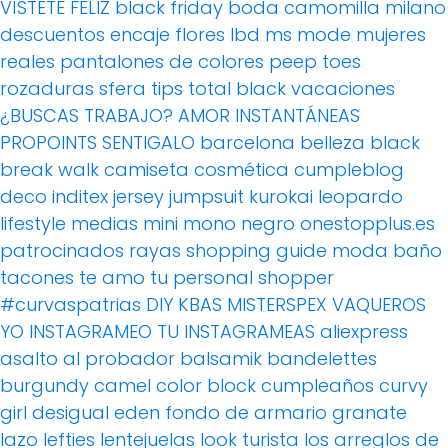
VÍSTETE FELIZ
black friday
boda
camomilla milano
descuentos
encaje
flores
lbd
ms mode
mujeres
reales
pantalones de colores
peep toes
rozaduras
sfera
tips
total black
vacaciones
¿BUSCAS TRABAJO?
AMOR
INSTANTÁNEAS
PROPOINTS
SENTIGALO
barcelona
belleza
black
break walk
camiseta
cosmética
cumpleblog
deco
inditex
jersey
jumpsuit
kurokai
leopardo
lifestyle
medias
mini
mono
negro
onestopplus.es
patrocinados
rayas
shopping guide moda baño
tacones
te amo
tu personal shopper
#curvaspatrias
DIY
KBAS
MISTERSPEX
VAQUEROS
YO INSTAGRAMEO TU INSTAGRAMEAS
aliexpress
asalto al probador
balsamik
bandelettes
burgundy
camel
color block
cumpleaños
curvy
girl
desigual
eden
fondo de armario
granate
lazo
lefties
lentejuelas
look turista
los arreglos de