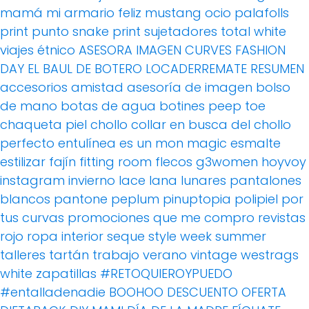
mamá
mi armario feliz
mustang
ocio
palafolls
print
punto
snake print
sujetadores
total white
viajes
étnico
ASESORA IMAGEN
CURVES FASHION
DAY
EL BAUL DE BOTERO
LOCADERREMATE
RESUMEN
accesorios
amistad
asesoría de imagen
bolso
de mano
botas de agua
botines peep toe
chaqueta piel
chollo
collar
en busca del chollo
perfecto
entulínea
es un mon magic
esmalte
estilizar
fajín
fitting room
flecos
g3women
hoyvoy
instagram
invierno
lace
lana
lunares
pantalones
blancos
pantone
peplum
pinuptopia
polipiel
por
tus curvas
promociones
que me compro
revistas
rojo
ropa interior
seque
style week
summer
talleres
tartán
trabajo
verano
vintage
westrags
white
zapatillas
#RETOQUIEROYPUEDO
#entalladenadie
BOOHOO
DESCUENTO OFERTA