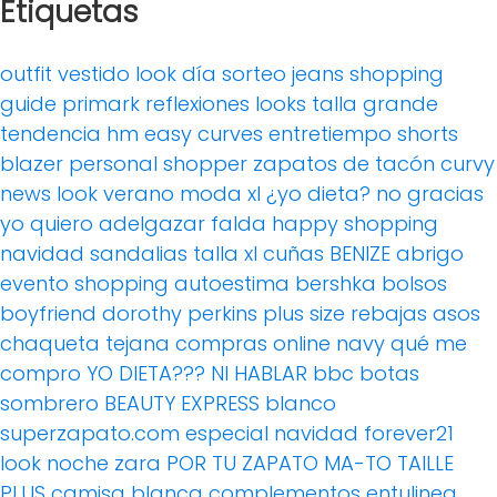
Etiquetas
outfit
vestido
look día
sorteo
jeans
shopping
guide
primark
reflexiones
looks
talla grande
tendencia
hm
easy curves
entretiempo
shorts
blazer
personal shopper
zapatos de tacón
curvy
news
look verano
moda xl
¿yo dieta? no gracias
yo quiero adelgazar
falda
happy shopping
navidad
sandalias
talla xl
cuñas
BENIZE
abrigo
evento
shopping
autoestima
bershka
bolsos
boyfriend
dorothy perkins
plus size
rebajas
asos
chaqueta tejana
compras online
navy
qué me
compro
YO DIETA??? NI HABLAR
bbc
botas
sombrero
BEAUTY EXPRESS
blanco
superzapato.com
especial navidad
forever21
look noche
zara
POR TU ZAPATO MA-TO
TAILLE
PLUS
camisa blanca
complementos
entulinea