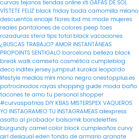
curvas
tejanos
tiendas online
xti
GAFAS DE SOL
VÍSTETE FELIZ
black friday
boda
camomilla milano
descuentos
encaje
flores
lbd
ms mode
mujeres
reales
pantalones de colores
peep toes
rozaduras
sfera
tips
total black
vacaciones
¿BUSCAS TRABAJO?
AMOR
INSTANTÁNEAS
PROPOINTS
SENTIGALO
barcelona
belleza
black
break walk
camiseta
cosmética
cumpleblog
deco
inditex
jersey
jumpsuit
kurokai
leopardo
lifestyle
medias
mini
mono
negro
onestopplus.es
patrocinados
rayas
shopping guide moda baño
tacones
te amo
tu personal shopper
#curvaspatrias
DIY
KBAS
MISTERSPEX
VAQUEROS
YO INSTAGRAMEO TU INSTAGRAMEAS
aliexpress
asalto al probador
balsamik
bandelettes
burgundy
camel
color block
cumpleaños
curvy
girl
desigual
eden
fondo de armario
granate