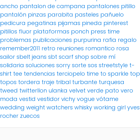
ancho
pantalon de campana
pantalones pitillo
pantalón pinzas
parabita
pasteles
pañuelo
pedicura
pegatinas
pijamas
pineda
pinterest
pitillos fluor
plataformas
ponch
press time
problemas
publicaciones
purpurina
rafia
regalo
remember2011
retro
reuniones
romantico
rosa
sailor
sbelt jeans
sbt
scarf
shop
sobre mí
solidaria
soluciones
sorry
sorte
sos
streetstyle
t-
shirt
tee
tendencias
terciopelo
time to sparkle
top
topos
tordera
traje
tribal
turbante
turquesa
tweed
twitterllon
ulanka
velvet
verde pato
vero
moda
vestid
vestidor
vichy
vogue
vótame
wedding
weight watchers
whisky
working girl
yves
rocher
zuecos