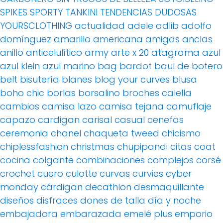
SPIKES
SPORTY
TANKINI
TENDENCIAS DUDOSAS
YOURSCLOTHING
actualidad
adele
adlib
adolfo
domínguez
amarillo
americana
amigas
anclas
anillo
anticelulítico
army
arte x 20
atagrama
azul
azul klein
azul marino
bag
bardot
baul de botero
belt
bisutería
blanes
blog your curves
blusa
boho chic
borlas
borsalino
broches
calella
cambios
camisa lazo
camisa tejana
camuflaje
capazo
cardigan
carisal
casual
cenefas
ceremonia
chanel
chaqueta tweed
chicismo
chiplessfashion
christmas
chupipandi
citas
coat
cocina
colgante
combinaciones
complejos
corsé
crochet
cuero
culotte
curvas
curvies
cyber
monday
cárdigan
decathlon
desmaquillante
diseños
disfraces
dones de talla
día y noche
embajadora
embarazada
emelé plus
emporio