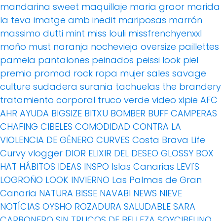
mandarina sweet
maquillaje
maria graor
marida
la teva imatge amb inedit
mariposas
marrón
massimo dutti
mint
miss louli
missfrenchyenxxl
moño
must
naranja
nochevieja
oversize
paillettes
pamela
pantalones
peinados
peissi look
piel
premio
promod
rock
ropa mujer
sales
savage
culture
sudadera
surania
tachuelas
the brandery
tratamiento corporal
truco
verde
video
xlpie
AFC
AHR
AYUDA
BIGSIZE
BITXU
BOMBER
BUFF
CAMPERAS
CHAFING
CIBELES
COMODIDAD
CONTRA LA
VIOLENCIA DE GÉNERO
CURVES
Costa Brava Life
Curvy vlogger
DIOR
ELIXIR DEL DESEO
GLOSSY BOX
HAT
HÁBITOS
IDEAS
INSPO
Islas Canarias
LEVI'S
LOGROÑO
LOOK INVIERNO
Las Palmas de Gran
Canaria
NATURA BISSE
NAVABI
NEWS
NIEVE
NOTÍCIAS
OYSHO
ROZADURA
SALUDABLE
SARA
CARBONERO
SIN TRUCOS DE BELLEZA
SOYCIBELINO