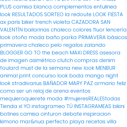
PLUS
camisa blanca
complementos
entulinea
look
RESULTADOS SORTEO
la redoute
LOOK FIESTA
ax paris
biker
trench
violeta
CAZADORA
SAN
VALENTÍN
bailarinas
chaleco
colores fluor
lencería
look otoño
moda baño
parka
PRIMAVERA
básicos
primavera
chaleco pelo
regalos
zalando
BLOGGER
GO TO the beach
MAXI DRESS
asesora
de imagen
asimétrico
clutch
compras
denim
foulard
must de la semana
new look
MENBUR
animal print
concurso
look boda
mango
night
look
stradivarius
BAÑADOR
MARY PAZ
armario feliz
como ser un reloj de arena
eventos
mequieroquierete
moda
#mujeresREALEStodas
Tienda xl
YO instagrameo TÚ INSTAGRAMEAS
bikini
botines
camisa
cinturon
debate
inspiracion
kimono
mar&nua
perfecto
playa
recetas villa