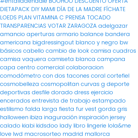
#entalladenadie
BOOHOO
DESCUENTO OFERTA
DIETAPACK
DIY MAMI
DÍA DE LA MADRE
FÍCHATE
LOEDS
PLAN VITAMINA C
PRENSA
TOCADO
TRANSPARENCIAS
VOTAR
ZARAGOZA
adelgazar
amancio
aperturas
armario
balance
bandera
americana
bigdressingout
blanco y negro
bw
básicos
cabello
cambio de look
camisa cuadros
camisa vaquera
camiseta blanca
campana
capa
centro comercial
colaboracion
comodómetro
con dos tacones
coral
cortefiel
cosmobelleza
cosmopolitan
curvas g
deporte
deportivas
desfile
dorado
dress
ejercicio
encerados
entrevista de trabajo
estampado
estilismo
falda larga
fiesta
fur vest
gorda
gris
halloween
ibiza
inaguración
inspiración
jersey
calado
kiabi
kidsdoo
lady
libro
lingerie
lola&me
love
lwd
macrosorteo
madrid
mallorca