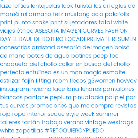
lazo
lefties
lentejuelas
look turista
los arreglos de
mamá
mi armario feliz
mustang
ocio
palafolls
print
punto
snake print
sujetadores
total white
viajes
étnico
ASESORA IMAGEN
CURVES FASHION
DAY
EL BAUL DE BOTERO
LOCADERREMATE
RESUMEN
accesorios
amistad
asesoría de imagen
bolso
de mano
botas de agua
botines peep toe
chaqueta piel
chollo
collar
en busca del chollo
perfecto
entulínea
es un mon magic
esmalte
estilizar
fajín
fitting room
flecos
g3women
hoyvoy
instagram
invierno
lace
lana
lunares
pantalones
blancos
pantone
peplum
pinuptopia
polipiel
por
tus curvas
promociones
que me compro
revistas
rojo
ropa interior
seque
style week
summer
talleres
tartán
trabajo
verano
vintage
westrags
white
zapatillas
#RETOQUIEROYPUEDO