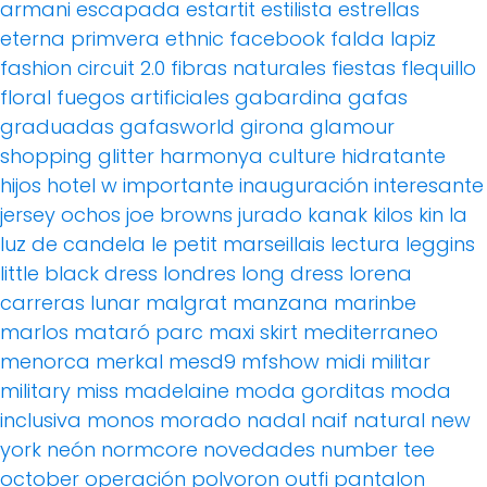
armani
escapada
estartit
estilista
estrellas
eterna primvera
ethnic
facebook
falda lapiz
fashion circuit 2.0
fibras naturales
fiestas
flequillo
floral
fuegos artificiales
gabardina
gafas
graduadas
gafasworld
girona
glamour
shopping
glitter
harmonya culture
hidratante
hijos
hotel w
importante
inauguración
interesante
jersey ochos
joe browns
jurado
kanak
kilos
kin
la
luz de candela
le petit marseillais
lectura
leggins
little black dress
londres
long dress
lorena
carreras
lunar
malgrat
manzana
marinbe
marlos
mataró parc
maxi skirt
mediterraneo
menorca
merkal
mesd9
mfshow
midi
militar
military
miss madelaine
moda gorditas
moda
inclusiva
monos
morado
nadal
naif
natural
new
york
neón
normcore
novedades
number tee
october
operación polvoron
outfi
pantalon