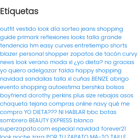
Etiquetas
outfit
vestido
look día
sorteo
jeans
shopping
guide
primark
reflexiones
looks
talla grande
tendencia
hm
easy curves
entretiempo
shorts
blazer
personal shopper
zapatos de tacón
curvy
news
look verano
moda xl
¿yo dieta? no gracias
yo quiero adelgazar
falda
happy shopping
navidad
sandalias
talla xl
cuñas
BENIZE
abrigo
evento
shopping
autoestima
bershka
bolsos
boyfriend
dorothy perkins
plus size
rebajas
asos
chaqueta tejana
compras online
navy
qué me
compro
YO DIETA??? NI HABLAR
bbc
botas
sombrero
BEAUTY EXPRESS
blanco
superzapato.com
especial navidad
forever21
look noche
zara
POR TU ZAPATO MA-TO
TAILLE