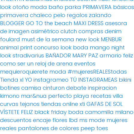
look otoño
moda baño
parka
PRIMAVERA
básicos
primavera
chaleco pelo
regalos
zalando
BLOGGER
GO TO the beach
MAXI DRESS
asesora
de imagen
asimétrico
clutch
compras
denim
foulard
must de la semana
new look
MENBUR
animal print
concurso
look boda
mango
night
look
stradivarius
BAÑADOR
MARY PAZ
armario feliz
como ser un reloj de arena
eventos
mequieroquierete
moda
#mujeresREALEStodas
Tienda xl
YO instagrameo TÚ INSTAGRAMEAS
bikini
botines
camisa
cinturon
debate
inspiracion
kimono
mar&nua
perfecto
playa
recetas villa
curvas
tejanos
tiendas online
xti
GAFAS DE SOL
VÍSTETE FELIZ
black friday
boda
camomilla milano
descuentos
encaje
flores
lbd
ms mode
mujeres
reales
pantalones de colores
peep toes