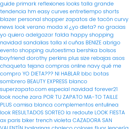
guide
primark
reflexiones
looks
talla grande
tendencia
hm
easy curves
entretiempo
shorts
blazer
personal shopper
zapatos de tacón
curvy
news
look verano
moda xl
¿yo dieta? no gracias
yo quiero adelgazar
falda
happy shopping
navidad
sandalias
talla xl
cuñas
BENIZE
abrigo
evento
shopping
autoestima
bershka
bolsos
boyfriend
dorothy perkins
plus size
rebajas
asos
chaqueta tejana
compras online
navy
qué me
compro
YO DIETA??? NI HABLAR
bbc
botas
sombrero
BEAUTY EXPRESS
blanco
superzapato.com
especial navidad
forever21
look noche
zara
POR TU ZAPATO MA-TO
TAILLE
PLUS
camisa blanca
complementos
entulinea
look
RESULTADOS SORTEO
la redoute
LOOK FIESTA
ax paris
biker
trench
violeta
CAZADORA
SAN
VALENTÍN
bailarinas
chaleco
colores fluor
lencería