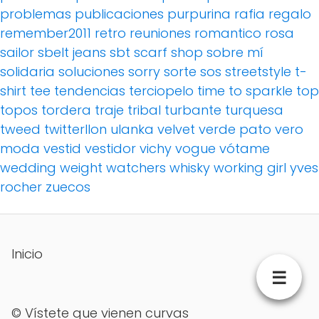
problemas
publicaciones
purpurina
rafia
regalo
remember2011
retro
reuniones
romantico
rosa
sailor
sbelt jeans
sbt
scarf
shop
sobre mí
solidaria
soluciones
sorry
sorte
sos
streetstyle
t-
shirt
tee
tendencias
terciopelo
time to sparkle
top
topos
tordera
traje
tribal
turbante
turquesa
tweed
twitterllon
ulanka
velvet
verde pato
vero
moda
vestid
vestidor
vichy
vogue
vótame
wedding
weight watchers
whisky
working girl
yves
rocher
zuecos
Inicio
☰
©
Vístete que vienen curvas