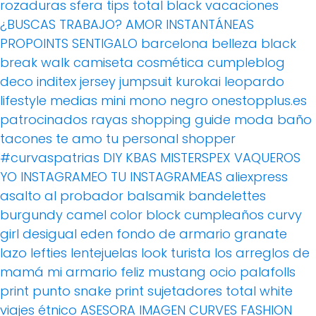
rozaduras
sfera
tips
total black
vacaciones
¿BUSCAS TRABAJO?
AMOR
INSTANTÁNEAS
PROPOINTS
SENTIGALO
barcelona
belleza
black
break walk
camiseta
cosmética
cumpleblog
deco
inditex
jersey
jumpsuit
kurokai
leopardo
lifestyle
medias
mini
mono
negro
onestopplus.es
patrocinados
rayas
shopping guide moda baño
tacones
te amo
tu personal shopper
#curvaspatrias
DIY
KBAS
MISTERSPEX
VAQUEROS
YO INSTAGRAMEO TU INSTAGRAMEAS
aliexpress
asalto al probador
balsamik
bandelettes
burgundy
camel
color block
cumpleaños
curvy
girl
desigual
eden
fondo de armario
granate
lazo
lefties
lentejuelas
look turista
los arreglos de
mamá
mi armario feliz
mustang
ocio
palafolls
print
punto
snake print
sujetadores
total white
viajes
étnico
ASESORA IMAGEN
CURVES FASHION