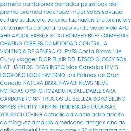
pamela
pantalones
peinados
peissi look
piel
premio
promod
rock
ropa mujer
sales
savage
culture
sudadera
surania
tachuelas
the brandery
tratamiento corporal
truco
verde
video
xlpie
AFC
AHR
AYUDA
BIGSIZE
BITXU
BOMBER
BUFF
CAMPERAS
CHAFING
CIBELES
COMODIDAD
CONTRA LA
VIOLENCIA DE GÉNERO
CURVES
Costa Brava Life
Curvy vlogger
DIOR
ELIXIR DEL DESEO
GLOSSY BOX
HAT
HÁBITOS
IDEAS
INSPO
Islas Canarias
LEVI'S
LOGROÑO
LOOK INVIERNO
Las Palmas de Gran
Canaria
NATURA BISSE
NAVABI
NEWS
NIEVE
NOTÍCIAS
OYSHO
ROZADURA
SALUDABLE
SARA
CARBONERO
SIN TRUCOS DE BELLEZA
SOYCIBELINO
SPIKES
SPORTY
TANKINI
TENDENCIAS DUDOSAS
YOURSCLOTHING
actualidad
adele
adlib
adolfo
domínguez
amarillo
americana
amigas
anclas
anillo
anticelulítico
army
arte x 20
atagrama
azul