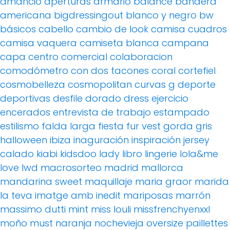
amancio
aperturas
armario
balance
bandera
americana
bigdressingout
blanco y negro
bw
básicos
cabello
cambio de look
camisa cuadros
camisa vaquera
camiseta blanca
campana
capa
centro comercial
colaboracion
comodómetro
con dos tacones
coral
cortefiel
cosmobelleza
cosmopolitan
curvas g
deporte
deportivas
desfile
dorado
dress
ejercicio
encerados
entrevista de trabajo
estampado
estilismo
falda larga
fiesta
fur vest
gorda
gris
halloween
ibiza
inaguración
inspiración
jersey
calado
kiabi
kidsdoo
lady
libro
lingerie
lola&me
love
lwd
macrosorteo
madrid
mallorca
mandarina sweet
maquillaje
maria graor
marida
la teva imatge amb inedit
mariposas
marrón
massimo dutti
mint
miss louli
missfrenchyenxxl
moño
must
naranja
nochevieja
oversize
paillettes