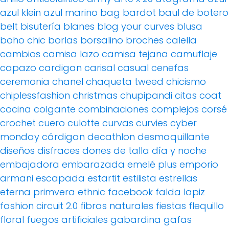
azul klein
azul marino
bag
bardot
baul de botero
belt
bisutería
blanes
blog your curves
blusa
boho chic
borlas
borsalino
broches
calella
cambios
camisa lazo
camisa tejana
camuflaje
capazo
cardigan
carisal
casual
cenefas
ceremonia
chanel
chaqueta tweed
chicismo
chiplessfashion
christmas
chupipandi
citas
coat
cocina
colgante
combinaciones
complejos
corsé
crochet
cuero
culotte
curvas
curvies
cyber
monday
cárdigan
decathlon
desmaquillante
diseños
disfraces
dones de talla
día y noche
embajadora
embarazada
emelé plus
emporio
armani
escapada
estartit
estilista
estrellas
eterna primvera
ethnic
facebook
falda lapiz
fashion circuit 2.0
fibras naturales
fiestas
flequillo
floral
fuegos artificiales
gabardina
gafas