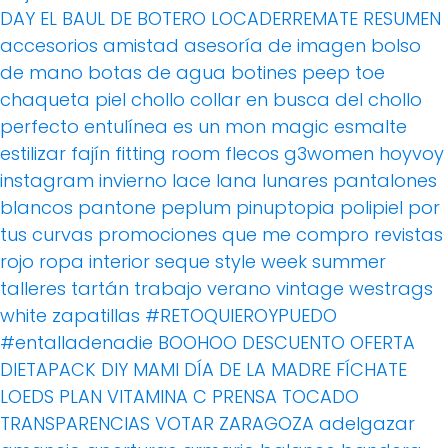
DAY
EL BAUL DE BOTERO
LOCADERREMATE
RESUMEN
accesorios
amistad
asesoría de imagen
bolso
de mano
botas de agua
botines peep toe
chaqueta piel
chollo
collar
en busca del chollo
perfecto
entulínea
es un mon magic
esmalte
estilizar
fajín
fitting room
flecos
g3women
hoyvoy
instagram
invierno
lace
lana
lunares
pantalones
blancos
pantone
peplum
pinuptopia
polipiel
por
tus curvas
promociones
que me compro
revistas
rojo
ropa interior
seque
style week
summer
talleres
tartán
trabajo
verano
vintage
westrags
white
zapatillas
#RETOQUIEROYPUEDO
#entalladenadie
BOOHOO
DESCUENTO OFERTA
DIETAPACK
DIY MAMI
DÍA DE LA MADRE
FÍCHATE
LOEDS
PLAN VITAMINA C
PRENSA
TOCADO
TRANSPARENCIAS
VOTAR
ZARAGOZA
adelgazar