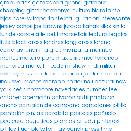
graduadas
gafasworld
girona
glamour
shopping
glitter
harmonya culture
hidratante
hijos
hotel w
importante
inauguración
interesante
jersey ochos
joe browns
jurado
kanak
kilos
kin
la
luz de candela
le petit marseillais
lectura
leggins
little black dress
londres
long dress
lorena
carreras
lunar
malgrat
manzana
marinbe
marlos
mataró parc
maxi skirt
mediterraneo
menorca
merkal
mesd9
mfshow
midi
militar
military
miss madelaine
moda gorditas
moda
inclusiva
monos
morado
nadal
naif
natural
new
york
neón
normcore
novedades
number tee
october
operación polvoron
outfi
pantalon
ancho
pantalon de campana
pantalones pitillo
pantalón pinzas
parabita
pasteles
pañuelo
pedicura
pegatinas
pijamas
pineda
pinterest
pitillos fluor
plataformas
ponch
press time