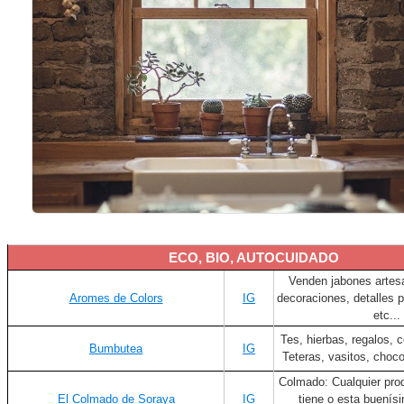
ECO, BIO, AUTOCUIDADO
Venden jabones artesa
Aromes de Colors
IG
decoraciones, detalles 
etc...
Tes, hierbas, regalos, 
Bumbutea
IG
Teteras, vasitos, choco
Colmado: Cualquier prod
El Colmado de Soraya
IG
tiene o esta buenís