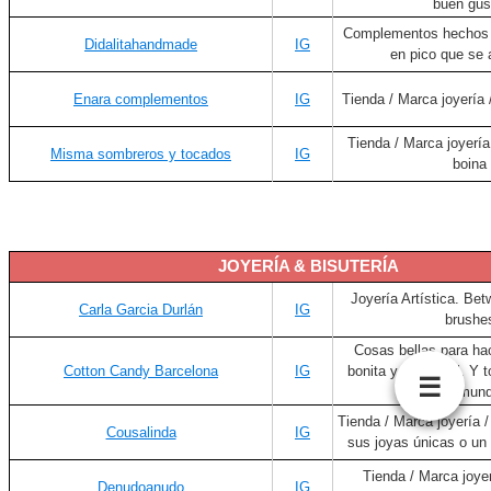
buen gus
Complementos hechos 
Didalitahandmade
IG
en pico que se 
Enara complementos
IG
Tienda / Marca joyería 
Tienda / Marca joyería
Misma sombreros y tocados
IG
boina
JOYERÍA & BISUTERÍA
Joyería Artística. Be
Carla Garcia Durlán
IG
brushe
Cosas bellas para ha
Cotton Candy Barcelona
IG
bonita y más fácil. Y t
☰
del mund
Tienda / Marca joyería /
Cousalinda
IG
sus joyas únicas o un
Tienda / Marca joyer
Denudoanudo
IG