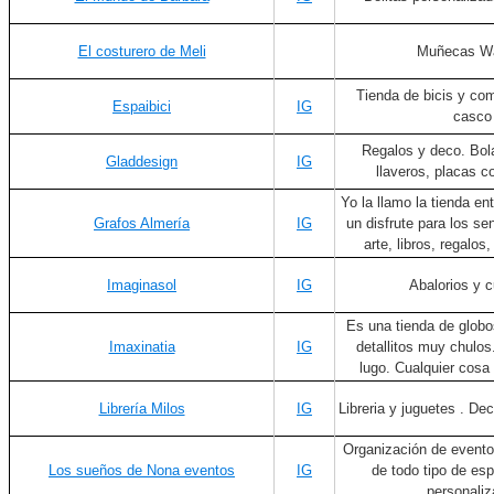
El costurero de Meli
Muñecas Wa
Tienda de bicis y co
Espaibici
IG
casco
Regalos y deco. Bol
Gladdesign
IG
llaveros, placas c
Yo la llamo la tienda en
Grafos Almería
IG
un disfrute para los se
arte, libros, regalos,
Imaginasol
IG
Abalorios y 
Es una tienda de globos
Imaxinatia
IG
detallitos muy chulos
lugo. Cualquier cosa 
Librería Milos
IG
Libreria y juguetes . De
Organización de evento
Los sueños de Nona eventos
IG
de todo tipo de es
personaliz