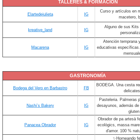
TALLERES & FORMACIÓN
Curso y artículos en 
Elartedejulieta
IG
macetero, b
Alguno de sus Kits
kreative_land
IG
personaliz
Atención temprana 
Macarena
IG
educativas específicas.
mensual
GASTRONOMÍA
BODEGA. Una cesta reg
Bodega del Vero en Barbastro
FB
delicate
Pasteleria. Palmeras 
Nashi’s Bakery
IG
desayunos, además de l
gluten
Obrador de pa artesà f
Panacea Obrador
IG
ecològics, massa mare,
d'amor. 100 % natu
✨Horneando fe