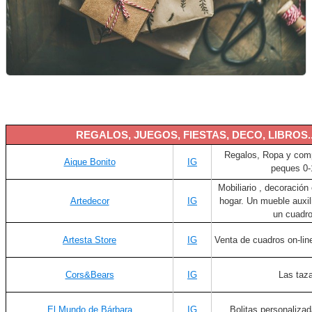
REGALOS, JUEGOS, FIESTAS, DECO, LIBROS..
Regalos, Ropa y com
Aique Bonito
IG
peques 0
Mobiliario , decoración
Artedecor
IG
hogar. Un mueble auxil
un cuadro
Artesta Store
IG
Venta de cuadros on-line
Cors&Bears
IG
Las taz
El Mundo de Bárbara
IG
Bolitas personaliza