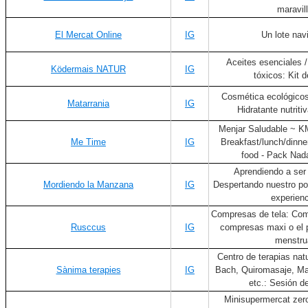
maravil
El Mercat Online
IG
Un lote nav
Aceites esenciales /
Ködermais NATUR
IG
tóxicos: Kit d
Cosmética ecológicos
Matarrania
IG
Hidratante nutrit
Menjar Saludable ~ K
Me Time
IG
Breakfast/lunch/dinne
food - Pack Nad
Aprendiendo a se
Mordiendo la Manzana
IG
Despertando nuestro pot
experienc
Compresas de tela: Com
Rusccus
IG
compresas maxi o el p
menstru
Centro de terapias nat
Sànima terapies
IG
Bach, Quiromasaje, Ma
etc.: Sesión d
Minisupermercat zer