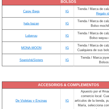
BOLSOS
Tienda / Marca de cal
Caray Bags
IG
Regalo i
Tienda / Marca de cal
hala bazan
IG
Bolso mochi
Tienda / Marca de cal
Lubayuu
IG
Bolso wayuu 
Tienda / Marca de cal
MONA-MOON
IG
Cualquiera de sus bol
Tienda / Marca joyer
Spanish&Sisters
IG
Bolsos
ACCESORIOS & COMPLEMENTOS
Apuesto por el #mad
comercio local. Cua
De Violetas y Encinas
IG
artículos de la tienda, p
María, selecciona co