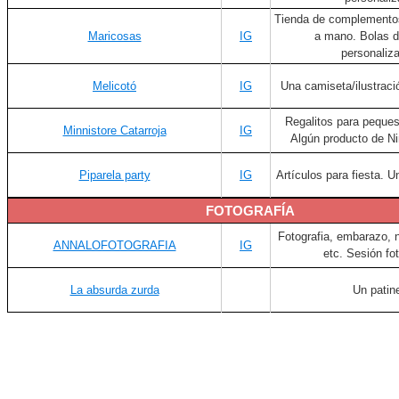
Tienda de complemento
Maricosas
IG
a mano. Bolas d
personaliz
Melicotó
IG
Una camiseta/ilustraci
Regalitos para peques
Minnistore Catarroja
IG
Algún producto de Ni
Piparela party
IG
Artículos para fiesta. 
FOTOGRAFÍA
Fotografia, embarazo, n
ANNALOFOTOGRAFIA
IG
etc. Sesión fo
La absurda zurda
Un patin