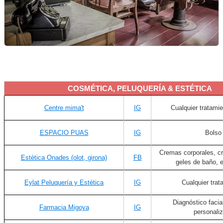
COSMÉTICA, PELUQUERÍA & ESTÉTICA
Centre mima't
IG
Cualquier tratamie
ESPACIO PUAS
IG
Bolso
Cremas corporales, c
Estètica Onades (olot, girona)
FB
geles de baño, e
Eylat Peluquería y Estética
IG
Cualquier trat
Diagnóstico facia
Farmacia Migoya
IG
personali