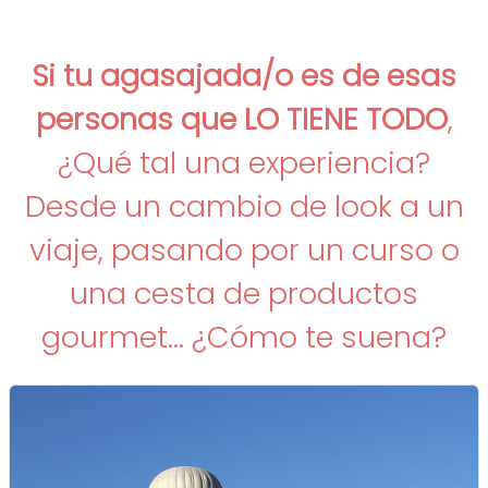
Si tu agasajada/o es de esas
personas que LO TIENE TODO
,
¿Qué tal una experiencia?
Desde un cambio de look a un
viaje, pasando por un curso o
una cesta de productos
gourmet... ¿Cómo te suena?