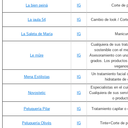
La bien peiná
IG
Corte de 
La jaula 54
IG
Cambio de look / Corte
La Saleta de María
IG
Manicu
Cualquiera de sus tra
sostenible con el m
Le mûre
IG
Asesoramiento con una
grados. Los productos 
vegano
Un tratamiento facial 
Mena Estilistas
IG
hidratante de 
Especialistas en el cui
Novostetic
IG
Cualquiera de sus servi
o product
Peluquería Pilar
IG
Tratamiento capilar o
Peluquería Olivés
IG
Tinte+Corte de p