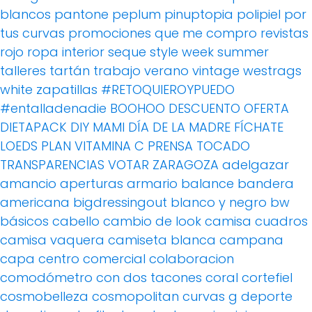
blancos
pantone
peplum
pinuptopia
polipiel
por
tus curvas
promociones
que me compro
revistas
rojo
ropa interior
seque
style week
summer
talleres
tartán
trabajo
verano
vintage
westrags
white
zapatillas
#RETOQUIEROYPUEDO
#entalladenadie
BOOHOO
DESCUENTO OFERTA
DIETAPACK
DIY MAMI
DÍA DE LA MADRE
FÍCHATE
LOEDS
PLAN VITAMINA C
PRENSA
TOCADO
TRANSPARENCIAS
VOTAR
ZARAGOZA
adelgazar
amancio
aperturas
armario
balance
bandera
americana
bigdressingout
blanco y negro
bw
básicos
cabello
cambio de look
camisa cuadros
camisa vaquera
camiseta blanca
campana
capa
centro comercial
colaboracion
comodómetro
con dos tacones
coral
cortefiel
cosmobelleza
cosmopolitan
curvas g
deporte