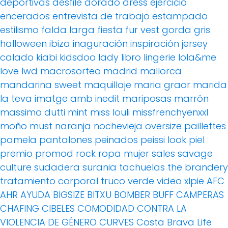
deportivas
desfile
dorado
dress
ejercicio
encerados
entrevista de trabajo
estampado
estilismo
falda larga
fiesta
fur vest
gorda
gris
halloween
ibiza
inaguración
inspiración
jersey
calado
kiabi
kidsdoo
lady
libro
lingerie
lola&me
love
lwd
macrosorteo
madrid
mallorca
mandarina sweet
maquillaje
maria graor
marida
la teva imatge amb inedit
mariposas
marrón
massimo dutti
mint
miss louli
missfrenchyenxxl
moño
must
naranja
nochevieja
oversize
paillettes
pamela
pantalones
peinados
peissi look
piel
premio
promod
rock
ropa mujer
sales
savage
culture
sudadera
surania
tachuelas
the brandery
tratamiento corporal
truco
verde
video
xlpie
AFC
AHR
AYUDA
BIGSIZE
BITXU
BOMBER
BUFF
CAMPERAS
CHAFING
CIBELES
COMODIDAD
CONTRA LA
VIOLENCIA DE GÉNERO
CURVES
Costa Brava Life