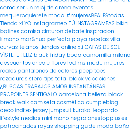
como ser un reloj de arena
eventos
mequieroquierete
moda
#mujeresREALEStodas
Tienda xl
YO instagrameo TÚ INSTAGRAMEAS
bikini
botines
camisa
cinturon
debate
inspiracion
kimono
mar&nua
perfecto
playa
recetas villa
curvas
tejanos
tiendas online
xti
GAFAS DE SOL
VÍSTETE FELIZ
black friday
boda
camomilla milano
descuentos
encaje
flores
lbd
ms mode
mujeres
reales
pantalones de colores
peep toes
rozaduras
sfera
tips
total black
vacaciones
¿BUSCAS TRABAJO?
AMOR
INSTANTÁNEAS
PROPOINTS
SENTIGALO
barcelona
belleza
black
break walk
camiseta
cosmética
cumpleblog
deco
inditex
jersey
jumpsuit
kurokai
leopardo
lifestyle
medias
mini
mono
negro
onestopplus.es
patrocinados
rayas
shopping guide moda baño