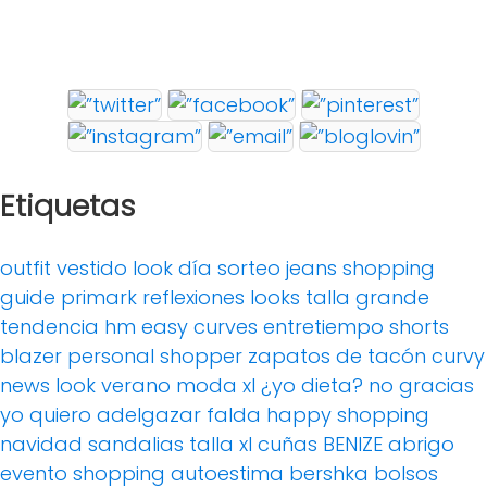
Etiquetas
outfit
vestido
look día
sorteo
jeans
shopping
guide
primark
reflexiones
looks
talla grande
tendencia
hm
easy curves
entretiempo
shorts
blazer
personal shopper
zapatos de tacón
curvy
news
look verano
moda xl
¿yo dieta? no gracias
yo quiero adelgazar
falda
happy shopping
navidad
sandalias
talla xl
cuñas
BENIZE
abrigo
evento
shopping
autoestima
bershka
bolsos