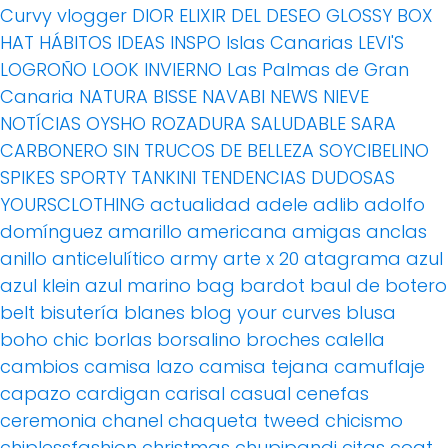
Curvy vlogger
DIOR
ELIXIR DEL DESEO
GLOSSY BOX
HAT
HÁBITOS
IDEAS
INSPO
Islas Canarias
LEVI'S
LOGROÑO
LOOK INVIERNO
Las Palmas de Gran
Canaria
NATURA BISSE
NAVABI
NEWS
NIEVE
NOTÍCIAS
OYSHO
ROZADURA
SALUDABLE
SARA
CARBONERO
SIN TRUCOS DE BELLEZA
SOYCIBELINO
SPIKES
SPORTY
TANKINI
TENDENCIAS DUDOSAS
YOURSCLOTHING
actualidad
adele
adlib
adolfo
domínguez
amarillo
americana
amigas
anclas
anillo
anticelulítico
army
arte x 20
atagrama
azul
azul klein
azul marino
bag
bardot
baul de botero
belt
bisutería
blanes
blog your curves
blusa
boho chic
borlas
borsalino
broches
calella
cambios
camisa lazo
camisa tejana
camuflaje
capazo
cardigan
carisal
casual
cenefas
ceremonia
chanel
chaqueta tweed
chicismo
chiplessfashion
christmas
chupipandi
citas
coat