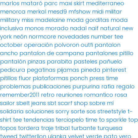
marlos
mataró parc
maxi skirt
mediterraneo
menorca
merkal
mesd9
mfshow
midi
militar
military
miss madelaine
moda gorditas
moda
inclusiva
monos
morado
nadal
naif
natural
new
york
neón
normcore
novedades
number tee
october
operación polvoron
outfi
pantalon
ancho
pantalon de campana
pantalones pitillo
pantalón pinzas
parabita
pasteles
pañuelo
pedicura
pegatinas
pijamas
pineda
pinterest
pitillos fluor
plataformas
ponch
press time
problemas
publicaciones
purpurina
rafia
regalo
remember2011
retro
reuniones
romantico
rosa
sailor
sbelt jeans
sbt
scarf
shop
sobre mí
solidaria
soluciones
sorry
sorte
sos
streetstyle
t-
shirt
tee
tendencias
terciopelo
time to sparkle
top
topos
tordera
traje
tribal
turbante
turquesa
tweed
twitterllon
ulanka
velvet
verde pato
vero