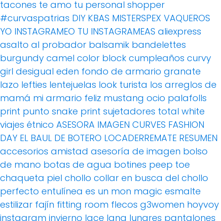
tacones
te amo
tu personal shopper
#curvaspatrias
DIY
KBAS
MISTERSPEX
VAQUEROS
YO INSTAGRAMEO TU INSTAGRAMEAS
aliexpress
asalto al probador
balsamik
bandelettes
burgundy
camel
color block
cumpleaños
curvy
girl
desigual
eden
fondo de armario
granate
lazo
lefties
lentejuelas
look turista
los arreglos de
mamá
mi armario feliz
mustang
ocio
palafolls
print
punto
snake print
sujetadores
total white
viajes
étnico
ASESORA IMAGEN
CURVES FASHION
DAY
EL BAUL DE BOTERO
LOCADERREMATE
RESUMEN
accesorios
amistad
asesoría de imagen
bolso
de mano
botas de agua
botines peep toe
chaqueta piel
chollo
collar
en busca del chollo
perfecto
entulínea
es un mon magic
esmalte
estilizar
fajín
fitting room
flecos
g3women
hoyvoy
instagram
invierno
lace
lana
lunares
pantalones