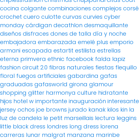
cocina
colgante
combinaciones
complejos
corsé
crochet
cuero
culotte
curvas
curvies
cyber
monday
cárdigan
decathlon
desmaquillante
diseños
disfraces
dones de talla
día y noche
embajadora
embarazada
emelé plus
emporio
armani
escapada
estartit
estilista
estrellas
eterna primvera
ethnic
facebook
falda lapiz
fashion circuit 2.0
fibras naturales
fiestas
flequillo
floral
fuegos artificiales
gabardina
gafas
graduadas
gafasworld
girona
glamour
shopping
glitter
harmonya culture
hidratante
hijos
hotel w
importante
inauguración
interesante
jersey ochos
joe browns
jurado
kanak
kilos
kin
la
luz de candela
le petit marseillais
lectura
leggins
little black dress
londres
long dress
lorena
carreras
lunar
malgrat
manzana
marinbe