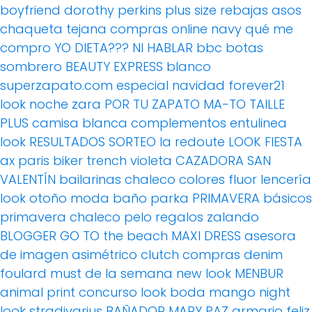
boyfriend
dorothy perkins
plus size
rebajas
asos
chaqueta tejana
compras online
navy
qué me
compro
YO DIETA??? NI HABLAR
bbc
botas
sombrero
BEAUTY EXPRESS
blanco
superzapato.com
especial navidad
forever21
look noche
zara
POR TU ZAPATO MA-TO
TAILLE
PLUS
camisa blanca
complementos
entulinea
look
RESULTADOS SORTEO
la redoute
LOOK FIESTA
ax paris
biker
trench
violeta
CAZADORA
SAN
VALENTÍN
bailarinas
chaleco
colores fluor
lencería
look otoño
moda baño
parka
PRIMAVERA
básicos
primavera
chaleco pelo
regalos
zalando
BLOGGER
GO TO the beach
MAXI DRESS
asesora
de imagen
asimétrico
clutch
compras
denim
foulard
must de la semana
new look
MENBUR
animal print
concurso
look boda
mango
night
look
stradivarius
BAÑADOR
MARY PAZ
armario feliz