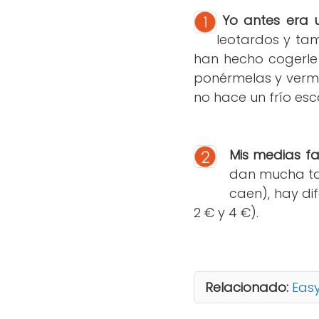
Yo antes era 
leotardos y ta
han hecho cogerle 
ponérmelas y verme
no hace un frío esca
Mis medias fa
dan mucha tal
caen), hay di
2 € y 4 €).
Relacionado:
Easy