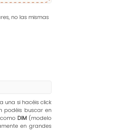
ares, no las mismas
 una si hacéis click
én podéis buscar en
as como
DIM
(modelo
ramente en grandes