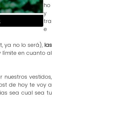
ho
y
tra
e
 ya no lo será),
las
ay límite en cuanto al
 nuestros vestidos,
post de hoy te voy a
as sea cual sea tu