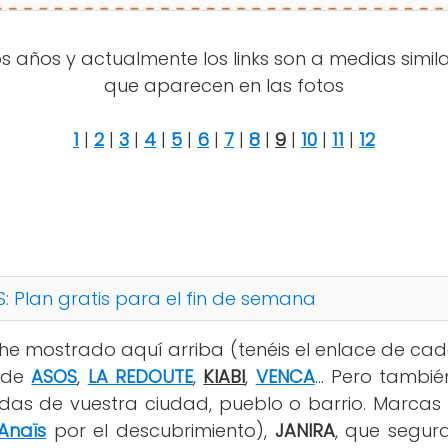
os años y actualmente los links son a medias simil
que aparecen en las fotos
1
|
2
|
3
|
4
|
5
|
6
|
7
|
8
|
9
|
10
|
11
|
12
: Plan gratis para el fin de semana
he mostrado aquí arriba (tenéis el enlace de cada
n de
ASOS
,
LA REDOUTE
,
KIABI
,
VENCA
... Pero tambi
adas de vuestra ciudad, pueblo o barrio. Marc
Anaïs
por el descubrimiento),
JANIRA
, que segu