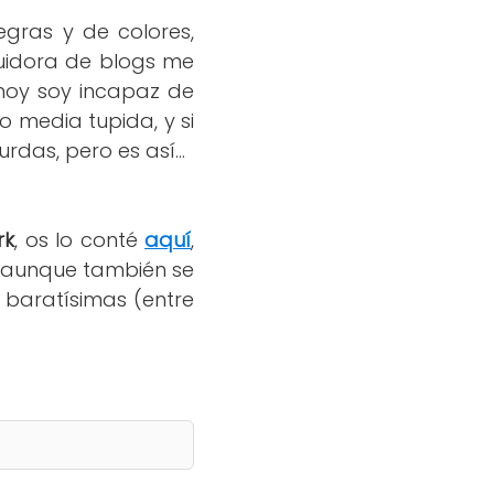
gras y de colores,
guidora de blogs me
 hoy soy incapaz de
 media tupida, y si
rdas, pero es así...
rk
, os lo conté
aquí
,
 (aunque también se
 baratísimas (entre