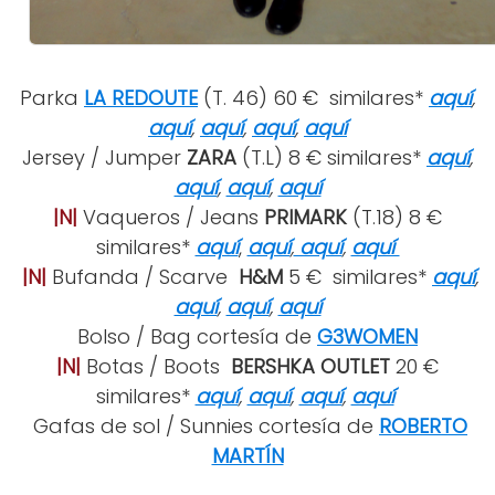
Parka
LA REDOUTE
(T. 46) 60 € similares*
aquí
,
aquí
,
aquí
,
aquí
,
aquí
Jersey / Jumper
ZARA
(T.L) 8 € similares*
aquí
,
aquí
,
aquí
,
aquí
|N|
Vaqueros / Jeans
PRIMARK
(T.18) 8 €
similares*
aquí
,
aquí
,
aquí
,
aquí
|N|
Bufanda / Scarve
H&M
5 € similares*
aquí
,
aquí
,
aquí
,
aquí
Bolso / Bag cortesía de
G3WOMEN
|N|
Botas / Boots
BERSHKA OUTLET
20 €
similares*
aquí
,
aquí
,
aquí
,
aquí
Gafas de sol / Sunnies cortesía de
ROBERTO
MARTÍN