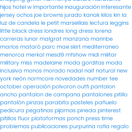
hijos
hotel w
importante
inauguración
interesante
jersey ochos
joe browns
jurado
kanak
kilos
kin
la
luz de candela
le petit marseillais
lectura
leggins
little black dress
londres
long dress
lorena
carreras
lunar
malgrat
manzana
marinbe
marlos
mataró parc
maxi skirt
mediterraneo
menorca
merkal
mesd9
mfshow
midi
militar
military
miss madelaine
moda gorditas
moda
inclusiva
monos
morado
nadal
naif
natural
new
york
neón
normcore
novedades
number tee
october
operación polvoron
outfi
pantalon
ancho
pantalon de campana
pantalones pitillo
pantalón pinzas
parabita
pasteles
pañuelo
pedicura
pegatinas
pijamas
pineda
pinterest
pitillos fluor
plataformas
ponch
press time
problemas
publicaciones
purpurina
rafia
regalo