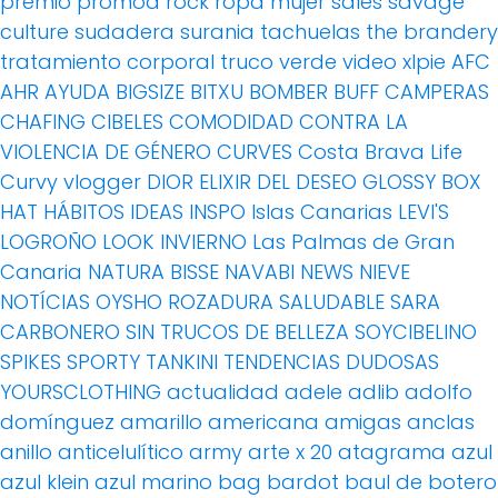
premio
promod
rock
ropa mujer
sales
savage
culture
sudadera
surania
tachuelas
the brandery
tratamiento corporal
truco
verde
video
xlpie
AFC
AHR
AYUDA
BIGSIZE
BITXU
BOMBER
BUFF
CAMPERAS
CHAFING
CIBELES
COMODIDAD
CONTRA LA
VIOLENCIA DE GÉNERO
CURVES
Costa Brava Life
Curvy vlogger
DIOR
ELIXIR DEL DESEO
GLOSSY BOX
HAT
HÁBITOS
IDEAS
INSPO
Islas Canarias
LEVI'S
LOGROÑO
LOOK INVIERNO
Las Palmas de Gran
Canaria
NATURA BISSE
NAVABI
NEWS
NIEVE
NOTÍCIAS
OYSHO
ROZADURA
SALUDABLE
SARA
CARBONERO
SIN TRUCOS DE BELLEZA
SOYCIBELINO
SPIKES
SPORTY
TANKINI
TENDENCIAS DUDOSAS
YOURSCLOTHING
actualidad
adele
adlib
adolfo
domínguez
amarillo
americana
amigas
anclas
anillo
anticelulítico
army
arte x 20
atagrama
azul
azul klein
azul marino
bag
bardot
baul de botero