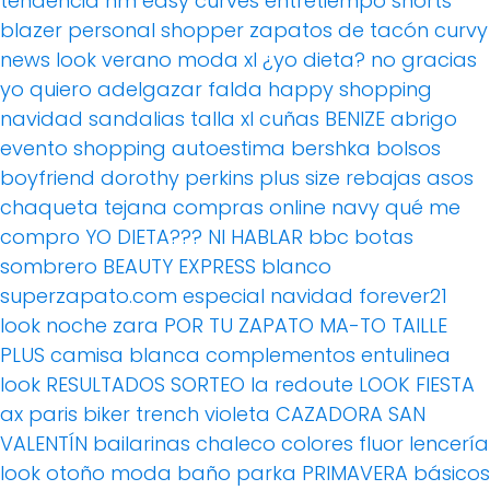
tendencia
hm
easy curves
entretiempo
shorts
blazer
personal shopper
zapatos de tacón
curvy
news
look verano
moda xl
¿yo dieta? no gracias
yo quiero adelgazar
falda
happy shopping
navidad
sandalias
talla xl
cuñas
BENIZE
abrigo
evento
shopping
autoestima
bershka
bolsos
boyfriend
dorothy perkins
plus size
rebajas
asos
chaqueta tejana
compras online
navy
qué me
compro
YO DIETA??? NI HABLAR
bbc
botas
sombrero
BEAUTY EXPRESS
blanco
superzapato.com
especial navidad
forever21
look noche
zara
POR TU ZAPATO MA-TO
TAILLE
PLUS
camisa blanca
complementos
entulinea
look
RESULTADOS SORTEO
la redoute
LOOK FIESTA
ax paris
biker
trench
violeta
CAZADORA
SAN
VALENTÍN
bailarinas
chaleco
colores fluor
lencería
look otoño
moda baño
parka
PRIMAVERA
básicos