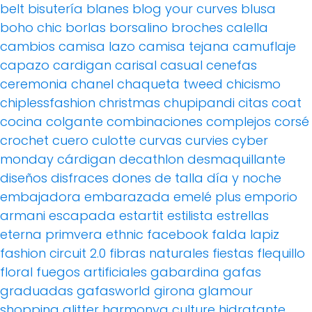
belt
bisutería
blanes
blog your curves
blusa
boho chic
borlas
borsalino
broches
calella
cambios
camisa lazo
camisa tejana
camuflaje
capazo
cardigan
carisal
casual
cenefas
ceremonia
chanel
chaqueta tweed
chicismo
chiplessfashion
christmas
chupipandi
citas
coat
cocina
colgante
combinaciones
complejos
corsé
crochet
cuero
culotte
curvas
curvies
cyber
monday
cárdigan
decathlon
desmaquillante
diseños
disfraces
dones de talla
día y noche
embajadora
embarazada
emelé plus
emporio
armani
escapada
estartit
estilista
estrellas
eterna primvera
ethnic
facebook
falda lapiz
fashion circuit 2.0
fibras naturales
fiestas
flequillo
floral
fuegos artificiales
gabardina
gafas
graduadas
gafasworld
girona
glamour
shopping
glitter
harmonya culture
hidratante