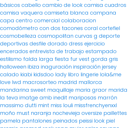
básicos
cabello
cambio de look
camisa cuadros
camisa vaquera
camiseta blanca
campana
capa
centro comercial
colaboracion
comodómetro
con dos tacones
coral
cortefiel
cosmobelleza
cosmopolitan
curvas g
deporte
deportivas
desfile
dorado
dress
ejercicio
encerados
entrevista de trabajo
estampado
estilismo
falda larga
fiesta
fur vest
gorda
gris
halloween
ibiza
inaguración
inspiración
jersey
calado
kiabi
kidsdoo
lady
libro
lingerie
lola&me
love
lwd
macrosorteo
madrid
mallorca
mandarina sweet
maquillaje
maria graor
marida
la teva imatge amb inedit
mariposas
marrón
massimo dutti
mint
miss louli
missfrenchyenxxl
moño
must
naranja
nochevieja
oversize
paillettes
pamela
pantalones
peinados
peissi look
piel