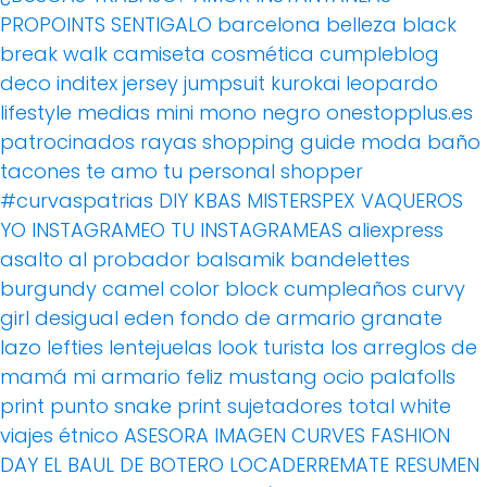
PROPOINTS
SENTIGALO
barcelona
belleza
black
break walk
camiseta
cosmética
cumpleblog
deco
inditex
jersey
jumpsuit
kurokai
leopardo
lifestyle
medias
mini
mono
negro
onestopplus.es
patrocinados
rayas
shopping guide moda baño
tacones
te amo
tu personal shopper
#curvaspatrias
DIY
KBAS
MISTERSPEX
VAQUEROS
YO INSTAGRAMEO TU INSTAGRAMEAS
aliexpress
asalto al probador
balsamik
bandelettes
burgundy
camel
color block
cumpleaños
curvy
girl
desigual
eden
fondo de armario
granate
lazo
lefties
lentejuelas
look turista
los arreglos de
mamá
mi armario feliz
mustang
ocio
palafolls
print
punto
snake print
sujetadores
total white
viajes
étnico
ASESORA IMAGEN
CURVES FASHION
DAY
EL BAUL DE BOTERO
LOCADERREMATE
RESUMEN