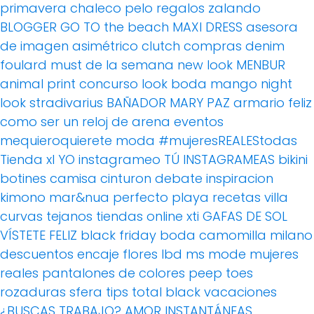
primavera
chaleco pelo
regalos
zalando
BLOGGER
GO TO the beach
MAXI DRESS
asesora
de imagen
asimétrico
clutch
compras
denim
foulard
must de la semana
new look
MENBUR
animal print
concurso
look boda
mango
night
look
stradivarius
BAÑADOR
MARY PAZ
armario feliz
como ser un reloj de arena
eventos
mequieroquierete
moda
#mujeresREALEStodas
Tienda xl
YO instagrameo TÚ INSTAGRAMEAS
bikini
botines
camisa
cinturon
debate
inspiracion
kimono
mar&nua
perfecto
playa
recetas villa
curvas
tejanos
tiendas online
xti
GAFAS DE SOL
VÍSTETE FELIZ
black friday
boda
camomilla milano
descuentos
encaje
flores
lbd
ms mode
mujeres
reales
pantalones de colores
peep toes
rozaduras
sfera
tips
total black
vacaciones
¿BUSCAS TRABAJO?
AMOR
INSTANTÁNEAS