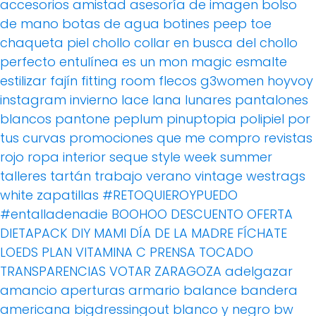
accesorios
amistad
asesoría de imagen
bolso
de mano
botas de agua
botines peep toe
chaqueta piel
chollo
collar
en busca del chollo
perfecto
entulínea
es un mon magic
esmalte
estilizar
fajín
fitting room
flecos
g3women
hoyvoy
instagram
invierno
lace
lana
lunares
pantalones
blancos
pantone
peplum
pinuptopia
polipiel
por
tus curvas
promociones
que me compro
revistas
rojo
ropa interior
seque
style week
summer
talleres
tartán
trabajo
verano
vintage
westrags
white
zapatillas
#RETOQUIEROYPUEDO
#entalladenadie
BOOHOO
DESCUENTO OFERTA
DIETAPACK
DIY MAMI
DÍA DE LA MADRE
FÍCHATE
LOEDS
PLAN VITAMINA C
PRENSA
TOCADO
TRANSPARENCIAS
VOTAR
ZARAGOZA
adelgazar
amancio
aperturas
armario
balance
bandera
americana
bigdressingout
blanco y negro
bw