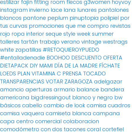
estilizar
fajín
fitting room
flecos
g3women
hoyvoy
instagram
invierno
lace
lana
lunares
pantalones
blancos
pantone
peplum
pinuptopia
polipiel
por
tus curvas
promociones
que me compro
revistas
rojo
ropa interior
seque
style week
summer
talleres
tartán
trabajo
verano
vintage
westrags
white
zapatillas
#RETOQUIEROYPUEDO
#entalladenadie
BOOHOO
DESCUENTO OFERTA
DIETAPACK
DIY MAMI
DÍA DE LA MADRE
FÍCHATE
LOEDS
PLAN VITAMINA C
PRENSA
TOCADO
TRANSPARENCIAS
VOTAR
ZARAGOZA
adelgazar
amancio
aperturas
armario
balance
bandera
americana
bigdressingout
blanco y negro
bw
básicos
cabello
cambio de look
camisa cuadros
camisa vaquera
camiseta blanca
campana
capa
centro comercial
colaboracion
comodómetro
con dos tacones
coral
cortefiel