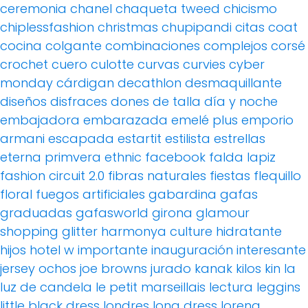
ceremonia
chanel
chaqueta tweed
chicismo
chiplessfashion
christmas
chupipandi
citas
coat
cocina
colgante
combinaciones
complejos
corsé
crochet
cuero
culotte
curvas
curvies
cyber
monday
cárdigan
decathlon
desmaquillante
diseños
disfraces
dones de talla
día y noche
embajadora
embarazada
emelé plus
emporio
armani
escapada
estartit
estilista
estrellas
eterna primvera
ethnic
facebook
falda lapiz
fashion circuit 2.0
fibras naturales
fiestas
flequillo
floral
fuegos artificiales
gabardina
gafas
graduadas
gafasworld
girona
glamour
shopping
glitter
harmonya culture
hidratante
hijos
hotel w
importante
inauguración
interesante
jersey ochos
joe browns
jurado
kanak
kilos
kin
la
luz de candela
le petit marseillais
lectura
leggins
little black dress
londres
long dress
lorena