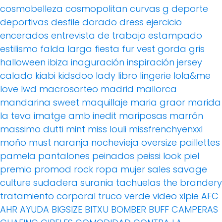
cosmobelleza
cosmopolitan
curvas g
deporte
deportivas
desfile
dorado
dress
ejercicio
encerados
entrevista de trabajo
estampado
estilismo
falda larga
fiesta
fur vest
gorda
gris
halloween
ibiza
inaguración
inspiración
jersey
calado
kiabi
kidsdoo
lady
libro
lingerie
lola&me
love
lwd
macrosorteo
madrid
mallorca
mandarina sweet
maquillaje
maria graor
marida
la teva imatge amb inedit
mariposas
marrón
massimo dutti
mint
miss louli
missfrenchyenxxl
moño
must
naranja
nochevieja
oversize
paillettes
pamela
pantalones
peinados
peissi look
piel
premio
promod
rock
ropa mujer
sales
savage
culture
sudadera
surania
tachuelas
the brandery
tratamiento corporal
truco
verde
video
xlpie
AFC
AHR
AYUDA
BIGSIZE
BITXU
BOMBER
BUFF
CAMPERAS