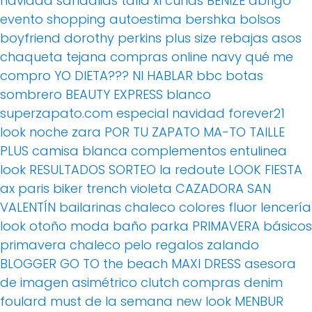
navidad
sandalias
talla xl
cuñas
BENIZE
abrigo
evento
shopping
autoestima
bershka
bolsos
boyfriend
dorothy perkins
plus size
rebajas
asos
chaqueta tejana
compras online
navy
qué me
compro
YO DIETA??? NI HABLAR
bbc
botas
sombrero
BEAUTY EXPRESS
blanco
superzapato.com
especial navidad
forever21
look noche
zara
POR TU ZAPATO MA-TO
TAILLE
PLUS
camisa blanca
complementos
entulinea
look
RESULTADOS SORTEO
la redoute
LOOK FIESTA
ax paris
biker
trench
violeta
CAZADORA
SAN
VALENTÍN
bailarinas
chaleco
colores fluor
lencería
look otoño
moda baño
parka
PRIMAVERA
básicos
primavera
chaleco pelo
regalos
zalando
BLOGGER
GO TO the beach
MAXI DRESS
asesora
de imagen
asimétrico
clutch
compras
denim
foulard
must de la semana
new look
MENBUR