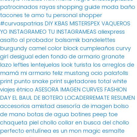
patrocinados
rayas
shopping guide moda baño
tacones
te amo
tu personal shopper
#curvaspatrias
DIY
KBAS
MISTERSPEX
VAQUEROS
YO INSTAGRAMEO TU INSTAGRAMEAS
aliexpress
asalto al probador
balsamik
bandelettes
burgundy
camel
color block
cumpleaños
curvy
girl
desigual
eden
fondo de armario
granate
lazo
lefties
lentejuelas
look turista
los arreglos de
mamá
mi armario feliz
mustang
ocio
palafolls
print
punto
snake print
sujetadores
total white
viajes
étnico
ASESORA IMAGEN
CURVES FASHION
DAY
EL BAUL DE BOTERO
LOCADERREMATE
RESUMEN
accesorios
amistad
asesoría de imagen
bolso
de mano
botas de agua
botines peep toe
chaqueta piel
chollo
collar
en busca del chollo
perfecto
entulínea
es un mon magic
esmalte