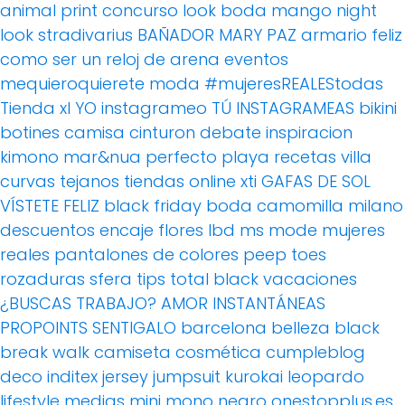
animal print
concurso
look boda
mango
night
look
stradivarius
BAÑADOR
MARY PAZ
armario feliz
como ser un reloj de arena
eventos
mequieroquierete
moda
#mujeresREALEStodas
Tienda xl
YO instagrameo TÚ INSTAGRAMEAS
bikini
botines
camisa
cinturon
debate
inspiracion
kimono
mar&nua
perfecto
playa
recetas villa
curvas
tejanos
tiendas online
xti
GAFAS DE SOL
VÍSTETE FELIZ
black friday
boda
camomilla milano
descuentos
encaje
flores
lbd
ms mode
mujeres
reales
pantalones de colores
peep toes
rozaduras
sfera
tips
total black
vacaciones
¿BUSCAS TRABAJO?
AMOR
INSTANTÁNEAS
PROPOINTS
SENTIGALO
barcelona
belleza
black
break walk
camiseta
cosmética
cumpleblog
deco
inditex
jersey
jumpsuit
kurokai
leopardo
lifestyle
medias
mini
mono
negro
onestopplus.es