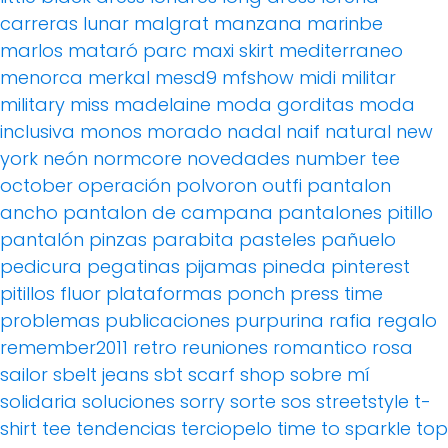
carreras
lunar
malgrat
manzana
marinbe
marlos
mataró parc
maxi skirt
mediterraneo
menorca
merkal
mesd9
mfshow
midi
militar
military
miss madelaine
moda gorditas
moda
inclusiva
monos
morado
nadal
naif
natural
new
york
neón
normcore
novedades
number tee
october
operación polvoron
outfi
pantalon
ancho
pantalon de campana
pantalones pitillo
pantalón pinzas
parabita
pasteles
pañuelo
pedicura
pegatinas
pijamas
pineda
pinterest
pitillos fluor
plataformas
ponch
press time
problemas
publicaciones
purpurina
rafia
regalo
remember2011
retro
reuniones
romantico
rosa
sailor
sbelt jeans
sbt
scarf
shop
sobre mí
solidaria
soluciones
sorry
sorte
sos
streetstyle
t-
shirt
tee
tendencias
terciopelo
time to sparkle
top