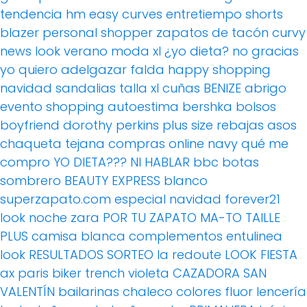
tendencia
hm
easy curves
entretiempo
shorts
blazer
personal shopper
zapatos de tacón
curvy
news
look verano
moda xl
¿yo dieta? no gracias
yo quiero adelgazar
falda
happy shopping
navidad
sandalias
talla xl
cuñas
BENIZE
abrigo
evento
shopping
autoestima
bershka
bolsos
boyfriend
dorothy perkins
plus size
rebajas
asos
chaqueta tejana
compras online
navy
qué me
compro
YO DIETA??? NI HABLAR
bbc
botas
sombrero
BEAUTY EXPRESS
blanco
superzapato.com
especial navidad
forever21
look noche
zara
POR TU ZAPATO MA-TO
TAILLE
PLUS
camisa blanca
complementos
entulinea
look
RESULTADOS SORTEO
la redoute
LOOK FIESTA
ax paris
biker
trench
violeta
CAZADORA
SAN
VALENTÍN
bailarinas
chaleco
colores fluor
lencería