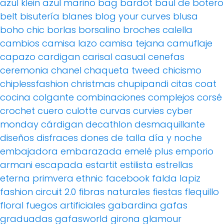
azul klein
azul marino
bag
bardot
baul de botero
belt
bisutería
blanes
blog your curves
blusa
boho chic
borlas
borsalino
broches
calella
cambios
camisa lazo
camisa tejana
camuflaje
capazo
cardigan
carisal
casual
cenefas
ceremonia
chanel
chaqueta tweed
chicismo
chiplessfashion
christmas
chupipandi
citas
coat
cocina
colgante
combinaciones
complejos
corsé
crochet
cuero
culotte
curvas
curvies
cyber
monday
cárdigan
decathlon
desmaquillante
diseños
disfraces
dones de talla
día y noche
embajadora
embarazada
emelé plus
emporio
armani
escapada
estartit
estilista
estrellas
eterna primvera
ethnic
facebook
falda lapiz
fashion circuit 2.0
fibras naturales
fiestas
flequillo
floral
fuegos artificiales
gabardina
gafas
graduadas
gafasworld
girona
glamour