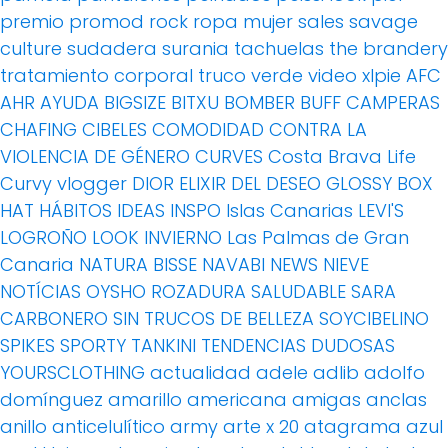
premio
promod
rock
ropa mujer
sales
savage
culture
sudadera
surania
tachuelas
the brandery
tratamiento corporal
truco
verde
video
xlpie
AFC
AHR
AYUDA
BIGSIZE
BITXU
BOMBER
BUFF
CAMPERAS
CHAFING
CIBELES
COMODIDAD
CONTRA LA
VIOLENCIA DE GÉNERO
CURVES
Costa Brava Life
Curvy vlogger
DIOR
ELIXIR DEL DESEO
GLOSSY BOX
HAT
HÁBITOS
IDEAS
INSPO
Islas Canarias
LEVI'S
LOGROÑO
LOOK INVIERNO
Las Palmas de Gran
Canaria
NATURA BISSE
NAVABI
NEWS
NIEVE
NOTÍCIAS
OYSHO
ROZADURA
SALUDABLE
SARA
CARBONERO
SIN TRUCOS DE BELLEZA
SOYCIBELINO
SPIKES
SPORTY
TANKINI
TENDENCIAS DUDOSAS
YOURSCLOTHING
actualidad
adele
adlib
adolfo
domínguez
amarillo
americana
amigas
anclas
anillo
anticelulítico
army
arte x 20
atagrama
azul