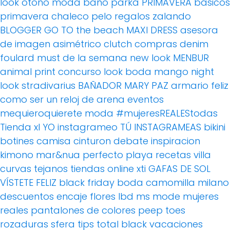
look otoño
moda baño
parka
PRIMAVERA
básicos
primavera
chaleco pelo
regalos
zalando
BLOGGER
GO TO the beach
MAXI DRESS
asesora
de imagen
asimétrico
clutch
compras
denim
foulard
must de la semana
new look
MENBUR
animal print
concurso
look boda
mango
night
look
stradivarius
BAÑADOR
MARY PAZ
armario feliz
como ser un reloj de arena
eventos
mequieroquierete
moda
#mujeresREALEStodas
Tienda xl
YO instagrameo TÚ INSTAGRAMEAS
bikini
botines
camisa
cinturon
debate
inspiracion
kimono
mar&nua
perfecto
playa
recetas villa
curvas
tejanos
tiendas online
xti
GAFAS DE SOL
VÍSTETE FELIZ
black friday
boda
camomilla milano
descuentos
encaje
flores
lbd
ms mode
mujeres
reales
pantalones de colores
peep toes
rozaduras
sfera
tips
total black
vacaciones