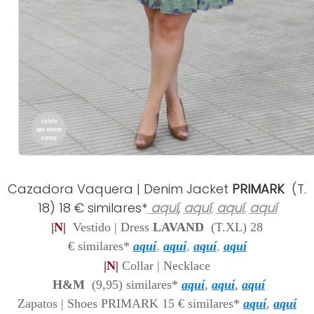
Cazadora Vaquera | Denim Jacket
PRIMARK
(T.
18) 18 € similares*
aquí
,
aquí
,
aquí
,
aquí
|N|
Vestido | Dress
LAVAND
(T.XL)
28
€
similares*
aquí
,
aquí
,
aquí
,
aquí
|N|
Collar | Necklace
H&M
(9,95)
s
imilares*
aquí
,
aquí
,
aquí
Zapatos | Shoes PRIMARK 15 €
similares*
aquí
,
aquí