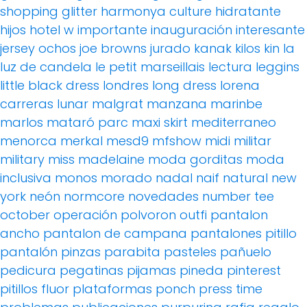
shopping
glitter
harmonya culture
hidratante
hijos
hotel w
importante
inauguración
interesante
jersey ochos
joe browns
jurado
kanak
kilos
kin
la
luz de candela
le petit marseillais
lectura
leggins
little black dress
londres
long dress
lorena
carreras
lunar
malgrat
manzana
marinbe
marlos
mataró parc
maxi skirt
mediterraneo
menorca
merkal
mesd9
mfshow
midi
militar
military
miss madelaine
moda gorditas
moda
inclusiva
monos
morado
nadal
naif
natural
new
york
neón
normcore
novedades
number tee
october
operación polvoron
outfi
pantalon
ancho
pantalon de campana
pantalones pitillo
pantalón pinzas
parabita
pasteles
pañuelo
pedicura
pegatinas
pijamas
pineda
pinterest
pitillos fluor
plataformas
ponch
press time