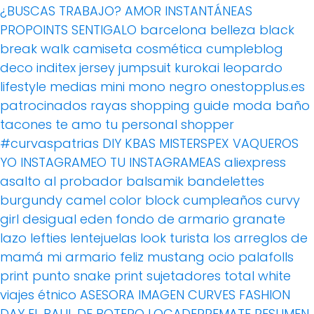
¿BUSCAS TRABAJO?
AMOR
INSTANTÁNEAS
PROPOINTS
SENTIGALO
barcelona
belleza
black
break walk
camiseta
cosmética
cumpleblog
deco
inditex
jersey
jumpsuit
kurokai
leopardo
lifestyle
medias
mini
mono
negro
onestopplus.es
patrocinados
rayas
shopping guide moda baño
tacones
te amo
tu personal shopper
#curvaspatrias
DIY
KBAS
MISTERSPEX
VAQUEROS
YO INSTAGRAMEO TU INSTAGRAMEAS
aliexpress
asalto al probador
balsamik
bandelettes
burgundy
camel
color block
cumpleaños
curvy
girl
desigual
eden
fondo de armario
granate
lazo
lefties
lentejuelas
look turista
los arreglos de
mamá
mi armario feliz
mustang
ocio
palafolls
print
punto
snake print
sujetadores
total white
viajes
étnico
ASESORA IMAGEN
CURVES FASHION
DAY
EL BAUL DE BOTERO
LOCADERREMATE
RESUMEN