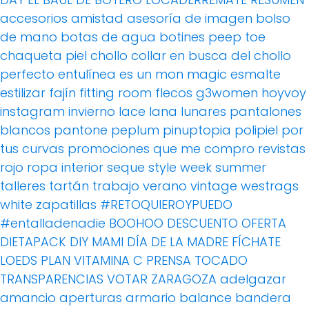
accesorios
amistad
asesoría de imagen
bolso
de mano
botas de agua
botines peep toe
chaqueta piel
chollo
collar
en busca del chollo
perfecto
entulínea
es un mon magic
esmalte
estilizar
fajín
fitting room
flecos
g3women
hoyvoy
instagram
invierno
lace
lana
lunares
pantalones
blancos
pantone
peplum
pinuptopia
polipiel
por
tus curvas
promociones
que me compro
revistas
rojo
ropa interior
seque
style week
summer
talleres
tartán
trabajo
verano
vintage
westrags
white
zapatillas
#RETOQUIEROYPUEDO
#entalladenadie
BOOHOO
DESCUENTO OFERTA
DIETAPACK
DIY MAMI
DÍA DE LA MADRE
FÍCHATE
LOEDS
PLAN VITAMINA C
PRENSA
TOCADO
TRANSPARENCIAS
VOTAR
ZARAGOZA
adelgazar
amancio
aperturas
armario
balance
bandera