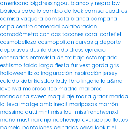
americana
bigdressingout
blanco y negro
bw
básicos
cabello
cambio de look
camisa cuadros
camisa vaquera
camiseta blanca
campana
capa
centro comercial
colaboracion
comodómetro
con dos tacones
coral
cortefiel
cosmobelleza
cosmopolitan
curvas g
deporte
deportivas
desfile
dorado
dress
ejercicio
encerados
entrevista de trabajo
estampado
estilismo
falda larga
fiesta
fur vest
gorda
gris
halloween
ibiza
inaguración
inspiración
jersey
calado
kiabi
kidsdoo
lady
libro
lingerie
lola&me
love
lwd
macrosorteo
madrid
mallorca
mandarina sweet
maquillaje
maria graor
marida
la teva imatge amb inedit
mariposas
marrón
massimo dutti
mint
miss louli
missfrenchyenxxl
moño
must
naranja
nochevieja
oversize
paillettes
pamela
pantalones
peinados
peissi look
piel