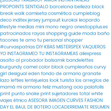
PROPOINTS
SENTIGALO
barcelona
belleza
black
break walk
camiseta
cosmética
cumpleblog
deco
inditex
jersey
jumpsuit
kurokai
leopardo
lifestyle
medias
mini
mono
negro
onestopplus.es
patrocinados
rayas
shopping guide moda baño
tacones
te amo
tu personal shopper
#curvaspatrias
DIY
KBAS
MISTERSPEX
VAQUEROS
YO INSTAGRAMEO TU INSTAGRAMEAS
aliexpress
asalto al probador
balsamik
bandelettes
burgundy
camel
color block
cumpleaños
curvy
girl
desigual
eden
fondo de armario
granate
lazo
lefties
lentejuelas
look turista
los arreglos de
mamá
mi armario feliz
mustang
ocio
palafolls
print
punto
snake print
sujetadores
total white
viajes
étnico
ASESORA IMAGEN
CURVES FASHION
DAY
EL BAUL DE BOTERO
LOCADERREMATE
RESUMEN