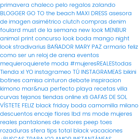
primavera
chaleco pelo
regalos
zalando
BLOGGER
GO TO the beach
MAXI DRESS
asesora
de imagen
asimétrico
clutch
compras
denim
foulard
must de la semana
new look
MENBUR
animal print
concurso
look boda
mango
night
look
stradivarius
BAÑADOR
MARY PAZ
armario feliz
como ser un reloj de arena
eventos
mequieroquierete
moda
#mujeresREALEStodas
Tienda xl
YO instagrameo TÚ INSTAGRAMEAS
bikini
botines
camisa
cinturon
debate
inspiracion
kimono
mar&nua
perfecto
playa
recetas villa
curvas
tejanos
tiendas online
xti
GAFAS DE SOL
VÍSTETE FELIZ
black friday
boda
camomilla milano
descuentos
encaje
flores
lbd
ms mode
mujeres
reales
pantalones de colores
peep toes
rozaduras
sfera
tips
total black
vacaciones
¿BUSCAS TRABAJO?
AMOR
INSTANTÁNEAS