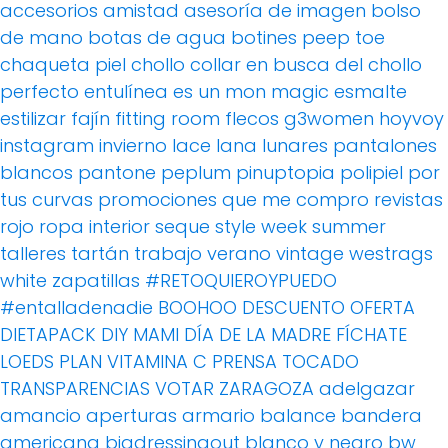
accesorios
amistad
asesoría de imagen
bolso
de mano
botas de agua
botines peep toe
chaqueta piel
chollo
collar
en busca del chollo
perfecto
entulínea
es un mon magic
esmalte
estilizar
fajín
fitting room
flecos
g3women
hoyvoy
instagram
invierno
lace
lana
lunares
pantalones
blancos
pantone
peplum
pinuptopia
polipiel
por
tus curvas
promociones
que me compro
revistas
rojo
ropa interior
seque
style week
summer
talleres
tartán
trabajo
verano
vintage
westrags
white
zapatillas
#RETOQUIEROYPUEDO
#entalladenadie
BOOHOO
DESCUENTO OFERTA
DIETAPACK
DIY MAMI
DÍA DE LA MADRE
FÍCHATE
LOEDS
PLAN VITAMINA C
PRENSA
TOCADO
TRANSPARENCIAS
VOTAR
ZARAGOZA
adelgazar
amancio
aperturas
armario
balance
bandera
americana
bigdressingout
blanco y negro
bw