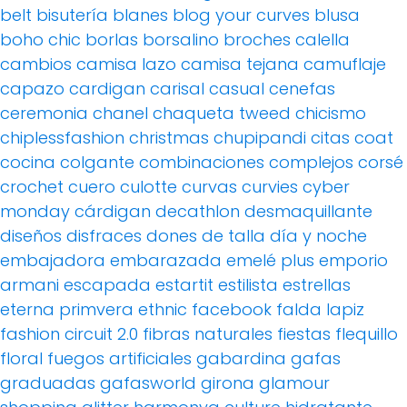
belt
bisutería
blanes
blog your curves
blusa
boho chic
borlas
borsalino
broches
calella
cambios
camisa lazo
camisa tejana
camuflaje
capazo
cardigan
carisal
casual
cenefas
ceremonia
chanel
chaqueta tweed
chicismo
chiplessfashion
christmas
chupipandi
citas
coat
cocina
colgante
combinaciones
complejos
corsé
crochet
cuero
culotte
curvas
curvies
cyber
monday
cárdigan
decathlon
desmaquillante
diseños
disfraces
dones de talla
día y noche
embajadora
embarazada
emelé plus
emporio
armani
escapada
estartit
estilista
estrellas
eterna primvera
ethnic
facebook
falda lapiz
fashion circuit 2.0
fibras naturales
fiestas
flequillo
floral
fuegos artificiales
gabardina
gafas
graduadas
gafasworld
girona
glamour