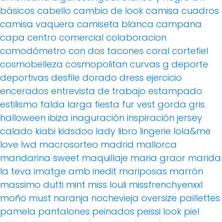
básicos
cabello
cambio de look
camisa cuadros
camisa vaquera
camiseta blanca
campana
capa
centro comercial
colaboracion
comodómetro
con dos tacones
coral
cortefiel
cosmobelleza
cosmopolitan
curvas g
deporte
deportivas
desfile
dorado
dress
ejercicio
encerados
entrevista de trabajo
estampado
estilismo
falda larga
fiesta
fur vest
gorda
gris
halloween
ibiza
inaguración
inspiración
jersey
calado
kiabi
kidsdoo
lady
libro
lingerie
lola&me
love
lwd
macrosorteo
madrid
mallorca
mandarina sweet
maquillaje
maria graor
marida
la teva imatge amb inedit
mariposas
marrón
massimo dutti
mint
miss louli
missfrenchyenxxl
moño
must
naranja
nochevieja
oversize
paillettes
pamela
pantalones
peinados
peissi look
piel