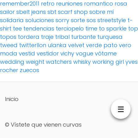
remember2011
retro
reuniones
romantico
rosa
sailor
sbelt jeans
sbt
scarf
shop
sobre mí
solidaria
soluciones
sorry
sorte
sos
streetstyle
t-
shirt
tee
tendencias
terciopelo
time to sparkle
top
topos
tordera
traje
tribal
turbante
turquesa
tweed
twitterllon
ulanka
velvet
verde pato
vero
moda
vestid
vestidor
vichy
vogue
vótame
wedding
weight watchers
whisky
working girl
yves
rocher
zuecos
Inicio
☰
©
Vístete que vienen curvas