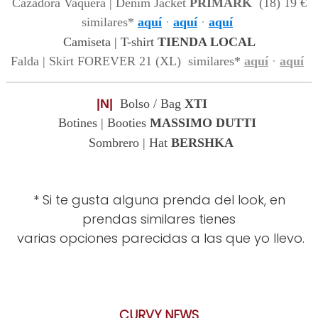
Cazadora Vaquera | Denim Jacket
PRIMARK
(18) 19 €
similares*
aquí
·
aquí
·
aquí
Camiseta | T-shirt
TIENDA LOCAL
Falda | Skirt FOREVER 21 (XL)
similares*
aquí
·
aquí
|N|
Bolso / Bag
XTI
Botines | Booties
MASSIMO DUTTI
Sombrero | Hat
BERSHKA
* Si te gusta alguna prenda del look, en
prendas similares tienes
varias opciones parecidas a las que yo llevo.
CURVY NEWS