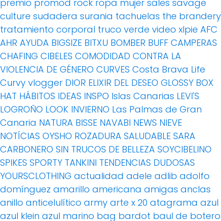
premio
promod
rock
ropa mujer
sales
savage
culture
sudadera
surania
tachuelas
the brandery
tratamiento corporal
truco
verde
video
xlpie
AFC
AHR
AYUDA
BIGSIZE
BITXU
BOMBER
BUFF
CAMPERAS
CHAFING
CIBELES
COMODIDAD
CONTRA LA
VIOLENCIA DE GÉNERO
CURVES
Costa Brava Life
Curvy vlogger
DIOR
ELIXIR DEL DESEO
GLOSSY BOX
HAT
HÁBITOS
IDEAS
INSPO
Islas Canarias
LEVI'S
LOGROÑO
LOOK INVIERNO
Las Palmas de Gran
Canaria
NATURA BISSE
NAVABI
NEWS
NIEVE
NOTÍCIAS
OYSHO
ROZADURA
SALUDABLE
SARA
CARBONERO
SIN TRUCOS DE BELLEZA
SOYCIBELINO
SPIKES
SPORTY
TANKINI
TENDENCIAS DUDOSAS
YOURSCLOTHING
actualidad
adele
adlib
adolfo
domínguez
amarillo
americana
amigas
anclas
anillo
anticelulítico
army
arte x 20
atagrama
azul
azul klein
azul marino
bag
bardot
baul de botero