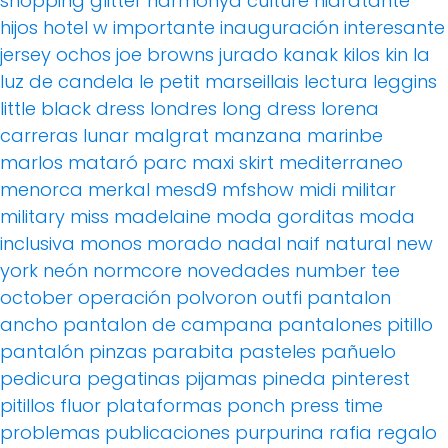
shopping
glitter
harmonya culture
hidratante
hijos
hotel w
importante
inauguración
interesante
jersey ochos
joe browns
jurado
kanak
kilos
kin
la
luz de candela
le petit marseillais
lectura
leggins
little black dress
londres
long dress
lorena
carreras
lunar
malgrat
manzana
marinbe
marlos
mataró parc
maxi skirt
mediterraneo
menorca
merkal
mesd9
mfshow
midi
militar
military
miss madelaine
moda gorditas
moda
inclusiva
monos
morado
nadal
naif
natural
new
york
neón
normcore
novedades
number tee
october
operación polvoron
outfi
pantalon
ancho
pantalon de campana
pantalones pitillo
pantalón pinzas
parabita
pasteles
pañuelo
pedicura
pegatinas
pijamas
pineda
pinterest
pitillos fluor
plataformas
ponch
press time
problemas
publicaciones
purpurina
rafia
regalo