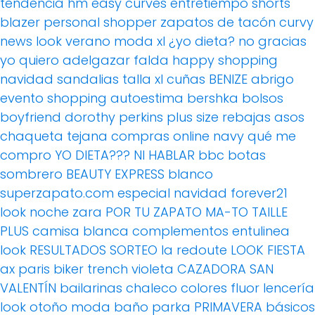
tendencia
hm
easy curves
entretiempo
shorts
blazer
personal shopper
zapatos de tacón
curvy
news
look verano
moda xl
¿yo dieta? no gracias
yo quiero adelgazar
falda
happy shopping
navidad
sandalias
talla xl
cuñas
BENIZE
abrigo
evento
shopping
autoestima
bershka
bolsos
boyfriend
dorothy perkins
plus size
rebajas
asos
chaqueta tejana
compras online
navy
qué me
compro
YO DIETA??? NI HABLAR
bbc
botas
sombrero
BEAUTY EXPRESS
blanco
superzapato.com
especial navidad
forever21
look noche
zara
POR TU ZAPATO MA-TO
TAILLE
PLUS
camisa blanca
complementos
entulinea
look
RESULTADOS SORTEO
la redoute
LOOK FIESTA
ax paris
biker
trench
violeta
CAZADORA
SAN
VALENTÍN
bailarinas
chaleco
colores fluor
lencería
look otoño
moda baño
parka
PRIMAVERA
básicos