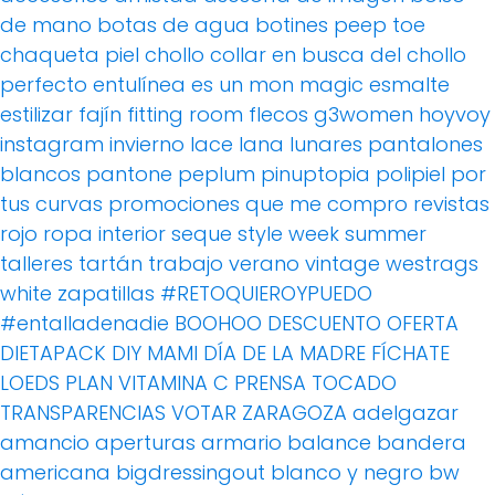
de mano
botas de agua
botines peep toe
chaqueta piel
chollo
collar
en busca del chollo
perfecto
entulínea
es un mon magic
esmalte
estilizar
fajín
fitting room
flecos
g3women
hoyvoy
instagram
invierno
lace
lana
lunares
pantalones
blancos
pantone
peplum
pinuptopia
polipiel
por
tus curvas
promociones
que me compro
revistas
rojo
ropa interior
seque
style week
summer
talleres
tartán
trabajo
verano
vintage
westrags
white
zapatillas
#RETOQUIEROYPUEDO
#entalladenadie
BOOHOO
DESCUENTO OFERTA
DIETAPACK
DIY MAMI
DÍA DE LA MADRE
FÍCHATE
LOEDS
PLAN VITAMINA C
PRENSA
TOCADO
TRANSPARENCIAS
VOTAR
ZARAGOZA
adelgazar
amancio
aperturas
armario
balance
bandera
americana
bigdressingout
blanco y negro
bw