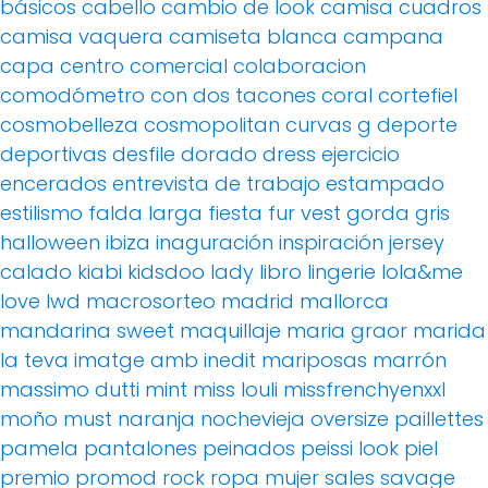
básicos
cabello
cambio de look
camisa cuadros
camisa vaquera
camiseta blanca
campana
capa
centro comercial
colaboracion
comodómetro
con dos tacones
coral
cortefiel
cosmobelleza
cosmopolitan
curvas g
deporte
deportivas
desfile
dorado
dress
ejercicio
encerados
entrevista de trabajo
estampado
estilismo
falda larga
fiesta
fur vest
gorda
gris
halloween
ibiza
inaguración
inspiración
jersey
calado
kiabi
kidsdoo
lady
libro
lingerie
lola&me
love
lwd
macrosorteo
madrid
mallorca
mandarina sweet
maquillaje
maria graor
marida
la teva imatge amb inedit
mariposas
marrón
massimo dutti
mint
miss louli
missfrenchyenxxl
moño
must
naranja
nochevieja
oversize
paillettes
pamela
pantalones
peinados
peissi look
piel
premio
promod
rock
ropa mujer
sales
savage