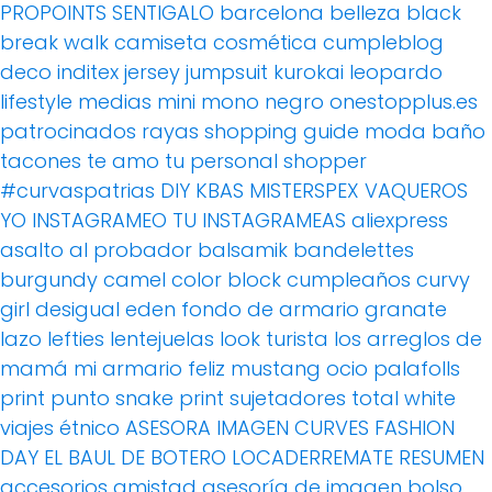
PROPOINTS
SENTIGALO
barcelona
belleza
black
break walk
camiseta
cosmética
cumpleblog
deco
inditex
jersey
jumpsuit
kurokai
leopardo
lifestyle
medias
mini
mono
negro
onestopplus.es
patrocinados
rayas
shopping guide moda baño
tacones
te amo
tu personal shopper
#curvaspatrias
DIY
KBAS
MISTERSPEX
VAQUEROS
YO INSTAGRAMEO TU INSTAGRAMEAS
aliexpress
asalto al probador
balsamik
bandelettes
burgundy
camel
color block
cumpleaños
curvy
girl
desigual
eden
fondo de armario
granate
lazo
lefties
lentejuelas
look turista
los arreglos de
mamá
mi armario feliz
mustang
ocio
palafolls
print
punto
snake print
sujetadores
total white
viajes
étnico
ASESORA IMAGEN
CURVES FASHION
DAY
EL BAUL DE BOTERO
LOCADERREMATE
RESUMEN
accesorios
amistad
asesoría de imagen
bolso