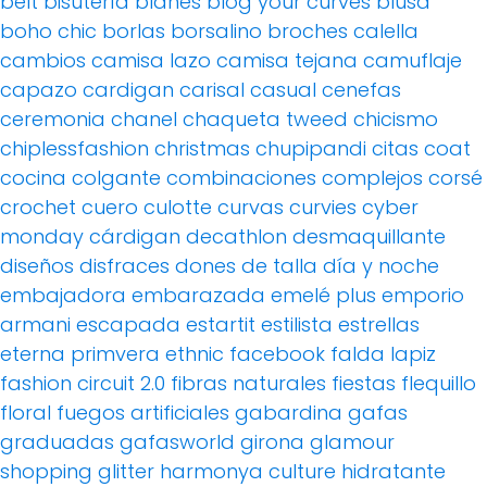
belt
bisutería
blanes
blog your curves
blusa
boho chic
borlas
borsalino
broches
calella
cambios
camisa lazo
camisa tejana
camuflaje
capazo
cardigan
carisal
casual
cenefas
ceremonia
chanel
chaqueta tweed
chicismo
chiplessfashion
christmas
chupipandi
citas
coat
cocina
colgante
combinaciones
complejos
corsé
crochet
cuero
culotte
curvas
curvies
cyber
monday
cárdigan
decathlon
desmaquillante
diseños
disfraces
dones de talla
día y noche
embajadora
embarazada
emelé plus
emporio
armani
escapada
estartit
estilista
estrellas
eterna primvera
ethnic
facebook
falda lapiz
fashion circuit 2.0
fibras naturales
fiestas
flequillo
floral
fuegos artificiales
gabardina
gafas
graduadas
gafasworld
girona
glamour
shopping
glitter
harmonya culture
hidratante