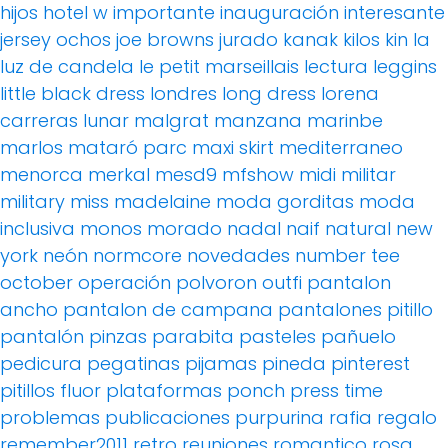
hijos
hotel w
importante
inauguración
interesante
jersey ochos
joe browns
jurado
kanak
kilos
kin
la
luz de candela
le petit marseillais
lectura
leggins
little black dress
londres
long dress
lorena
carreras
lunar
malgrat
manzana
marinbe
marlos
mataró parc
maxi skirt
mediterraneo
menorca
merkal
mesd9
mfshow
midi
militar
military
miss madelaine
moda gorditas
moda
inclusiva
monos
morado
nadal
naif
natural
new
york
neón
normcore
novedades
number tee
october
operación polvoron
outfi
pantalon
ancho
pantalon de campana
pantalones pitillo
pantalón pinzas
parabita
pasteles
pañuelo
pedicura
pegatinas
pijamas
pineda
pinterest
pitillos fluor
plataformas
ponch
press time
problemas
publicaciones
purpurina
rafia
regalo
remember2011
retro
reuniones
romantico
rosa