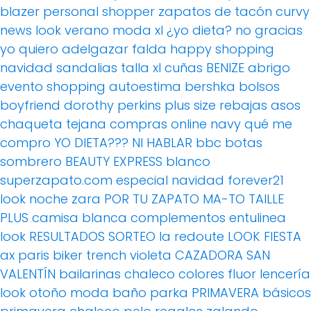
blazer
personal shopper
zapatos de tacón
curvy
news
look verano
moda xl
¿yo dieta? no gracias
yo quiero adelgazar
falda
happy shopping
navidad
sandalias
talla xl
cuñas
BENIZE
abrigo
evento
shopping
autoestima
bershka
bolsos
boyfriend
dorothy perkins
plus size
rebajas
asos
chaqueta tejana
compras online
navy
qué me
compro
YO DIETA??? NI HABLAR
bbc
botas
sombrero
BEAUTY EXPRESS
blanco
superzapato.com
especial navidad
forever21
look noche
zara
POR TU ZAPATO MA-TO
TAILLE
PLUS
camisa blanca
complementos
entulinea
look
RESULTADOS SORTEO
la redoute
LOOK FIESTA
ax paris
biker
trench
violeta
CAZADORA
SAN
VALENTÍN
bailarinas
chaleco
colores fluor
lencería
look otoño
moda baño
parka
PRIMAVERA
básicos