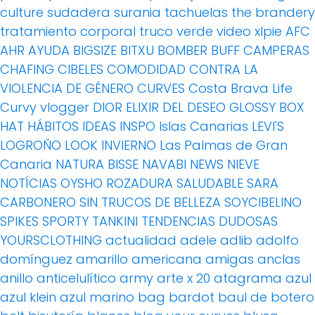
culture
sudadera
surania
tachuelas
the brandery
tratamiento corporal
truco
verde
video
xlpie
AFC
AHR
AYUDA
BIGSIZE
BITXU
BOMBER
BUFF
CAMPERAS
CHAFING
CIBELES
COMODIDAD
CONTRA LA
VIOLENCIA DE GÉNERO
CURVES
Costa Brava Life
Curvy vlogger
DIOR
ELIXIR DEL DESEO
GLOSSY BOX
HAT
HÁBITOS
IDEAS
INSPO
Islas Canarias
LEVI'S
LOGROÑO
LOOK INVIERNO
Las Palmas de Gran
Canaria
NATURA BISSE
NAVABI
NEWS
NIEVE
NOTÍCIAS
OYSHO
ROZADURA
SALUDABLE
SARA
CARBONERO
SIN TRUCOS DE BELLEZA
SOYCIBELINO
SPIKES
SPORTY
TANKINI
TENDENCIAS DUDOSAS
YOURSCLOTHING
actualidad
adele
adlib
adolfo
domínguez
amarillo
americana
amigas
anclas
anillo
anticelulítico
army
arte x 20
atagrama
azul
azul klein
azul marino
bag
bardot
baul de botero