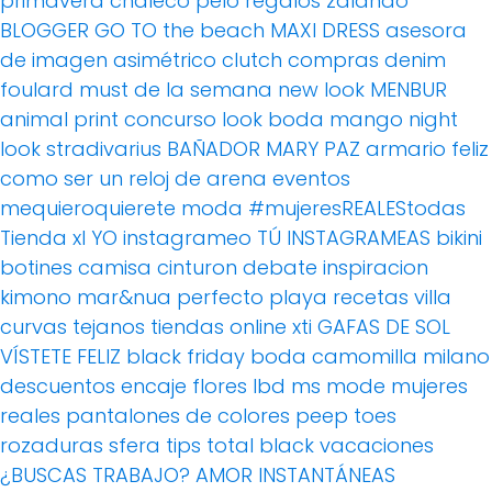
primavera
chaleco pelo
regalos
zalando
BLOGGER
GO TO the beach
MAXI DRESS
asesora
de imagen
asimétrico
clutch
compras
denim
foulard
must de la semana
new look
MENBUR
animal print
concurso
look boda
mango
night
look
stradivarius
BAÑADOR
MARY PAZ
armario feliz
como ser un reloj de arena
eventos
mequieroquierete
moda
#mujeresREALEStodas
Tienda xl
YO instagrameo TÚ INSTAGRAMEAS
bikini
botines
camisa
cinturon
debate
inspiracion
kimono
mar&nua
perfecto
playa
recetas villa
curvas
tejanos
tiendas online
xti
GAFAS DE SOL
VÍSTETE FELIZ
black friday
boda
camomilla milano
descuentos
encaje
flores
lbd
ms mode
mujeres
reales
pantalones de colores
peep toes
rozaduras
sfera
tips
total black
vacaciones
¿BUSCAS TRABAJO?
AMOR
INSTANTÁNEAS