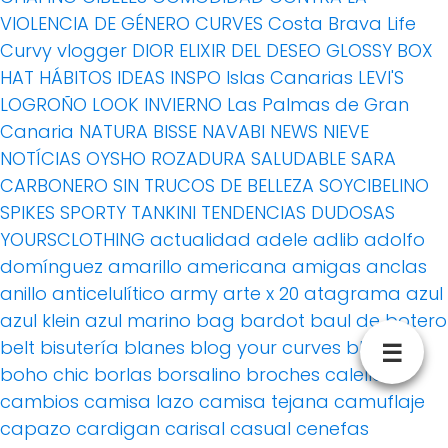
VIOLENCIA DE GÉNERO
CURVES
Costa Brava Life
Curvy vlogger
DIOR
ELIXIR DEL DESEO
GLOSSY BOX
HAT
HÁBITOS
IDEAS
INSPO
Islas Canarias
LEVI'S
LOGROÑO
LOOK INVIERNO
Las Palmas de Gran
Canaria
NATURA BISSE
NAVABI
NEWS
NIEVE
NOTÍCIAS
OYSHO
ROZADURA
SALUDABLE
SARA
CARBONERO
SIN TRUCOS DE BELLEZA
SOYCIBELINO
SPIKES
SPORTY
TANKINI
TENDENCIAS DUDOSAS
YOURSCLOTHING
actualidad
adele
adlib
adolfo
domínguez
amarillo
americana
amigas
anclas
anillo
anticelulítico
army
arte x 20
atagrama
azul
azul klein
azul marino
bag
bardot
baul de botero
belt
bisutería
blanes
blog your curves
blusa
☰
boho chic
borlas
borsalino
broches
calella
cambios
camisa lazo
camisa tejana
camuflaje
capazo
cardigan
carisal
casual
cenefas