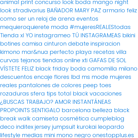
animal print
concurso
look boda
mango
night
look
stradivarius
BAÑADOR
MARY PAZ
armario feliz
como ser un reloj de arena
eventos
mequieroquierete
moda
#mujeresREALEStodas
Tienda xl
YO instagrameo TÚ INSTAGRAMEAS
bikini
botines
camisa
cinturon
debate
inspiracion
kimono
mar&nua
perfecto
playa
recetas villa
curvas
tejanos
tiendas online
xti
GAFAS DE SOL
VÍSTETE FELIZ
black friday
boda
camomilla milano
descuentos
encaje
flores
lbd
ms mode
mujeres
reales
pantalones de colores
peep toes
rozaduras
sfera
tips
total black
vacaciones
¿BUSCAS TRABAJO?
AMOR
INSTANTÁNEAS
PROPOINTS
SENTIGALO
barcelona
belleza
black
break walk
camiseta
cosmética
cumpleblog
deco
inditex
jersey
jumpsuit
kurokai
leopardo
lifestyle
medias
mini
mono
negro
onestopplus.es