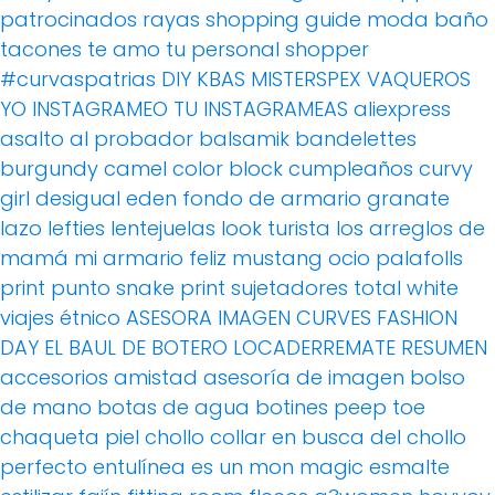
patrocinados
rayas
shopping guide moda baño
tacones
te amo
tu personal shopper
#curvaspatrias
DIY
KBAS
MISTERSPEX
VAQUEROS
YO INSTAGRAMEO TU INSTAGRAMEAS
aliexpress
asalto al probador
balsamik
bandelettes
burgundy
camel
color block
cumpleaños
curvy
girl
desigual
eden
fondo de armario
granate
lazo
lefties
lentejuelas
look turista
los arreglos de
mamá
mi armario feliz
mustang
ocio
palafolls
print
punto
snake print
sujetadores
total white
viajes
étnico
ASESORA IMAGEN
CURVES FASHION
DAY
EL BAUL DE BOTERO
LOCADERREMATE
RESUMEN
accesorios
amistad
asesoría de imagen
bolso
de mano
botas de agua
botines peep toe
chaqueta piel
chollo
collar
en busca del chollo
perfecto
entulínea
es un mon magic
esmalte