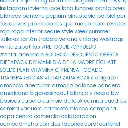
estilizar
fajín
fitting room
flecos
g3women
hoyvoy
instagram
invierno
lace
lana
lunares
pantalones
blancos
pantone
peplum
pinuptopia
polipiel
por
tus curvas
promociones
que me compro
revistas
rojo
ropa interior
seque
style week
summer
talleres
tartán
trabajo
verano
vintage
westrags
white
zapatillas
#RETOQUIEROYPUEDO
#entalladenadie
BOOHOO
DESCUENTO OFERTA
DIETAPACK
DIY MAMI
DÍA DE LA MADRE
FÍCHATE
LOEDS
PLAN VITAMINA C
PRENSA
TOCADO
TRANSPARENCIAS
VOTAR
ZARAGOZA
adelgazar
amancio
aperturas
armario
balance
bandera
americana
bigdressingout
blanco y negro
bw
básicos
cabello
cambio de look
camisa cuadros
camisa vaquera
camiseta blanca
campana
capa
centro comercial
colaboracion
comodómetro
con dos tacones
coral
cortefiel