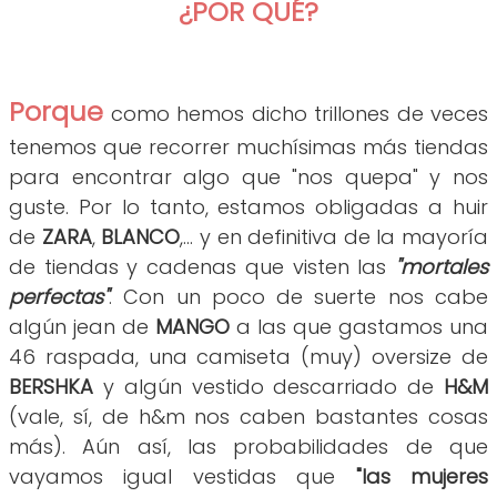
¿P
OR
QUÉ
?
Porque
como hemos dicho trillones de veces
tenemos que recorrer muchísimas más tiendas
para encontrar algo que "nos quepa" y nos
guste. Por lo tanto, estamos obligadas a huir
de
ZARA
,
BLANCO
,... y en definitiva de la mayoría
de tiendas y cadenas que visten las
"mortales
perfectas"
. Con un poco de suerte nos cabe
algún jean de
MANGO
a las que gastamos una
46 raspada, una camiseta (muy) oversize de
BERSHKA
y algún vestido descarriado de
H&M
(vale, sí, de h&m nos caben bastantes cosas
más). Aún así, las probabilidades de que
vayamos igual vestidas que
"las mujeres