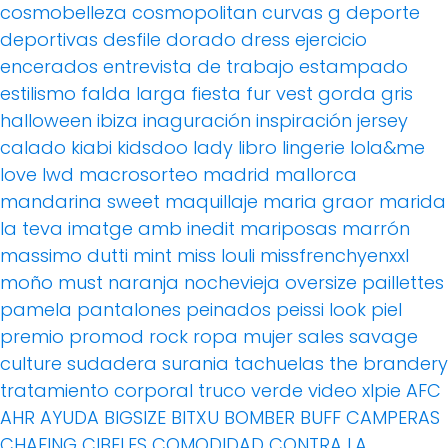
cosmobelleza
cosmopolitan
curvas g
deporte
deportivas
desfile
dorado
dress
ejercicio
encerados
entrevista de trabajo
estampado
estilismo
falda larga
fiesta
fur vest
gorda
gris
halloween
ibiza
inaguración
inspiración
jersey
calado
kiabi
kidsdoo
lady
libro
lingerie
lola&me
love
lwd
macrosorteo
madrid
mallorca
mandarina sweet
maquillaje
maria graor
marida
la teva imatge amb inedit
mariposas
marrón
massimo dutti
mint
miss louli
missfrenchyenxxl
moño
must
naranja
nochevieja
oversize
paillettes
pamela
pantalones
peinados
peissi look
piel
premio
promod
rock
ropa mujer
sales
savage
culture
sudadera
surania
tachuelas
the brandery
tratamiento corporal
truco
verde
video
xlpie
AFC
AHR
AYUDA
BIGSIZE
BITXU
BOMBER
BUFF
CAMPERAS
CHAFING
CIBELES
COMODIDAD
CONTRA LA