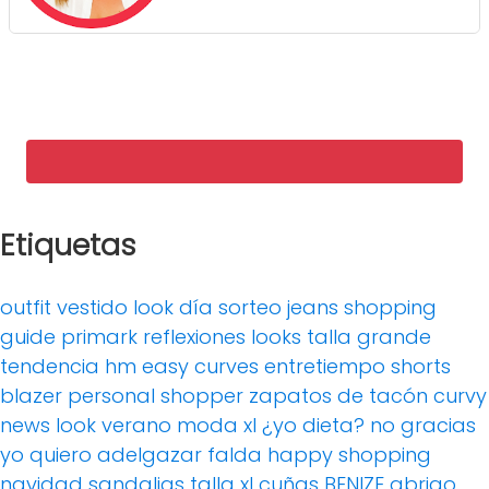
Etiquetas
outfit
vestido
look día
sorteo
jeans
shopping
guide
primark
reflexiones
looks
talla grande
tendencia
hm
easy curves
entretiempo
shorts
blazer
personal shopper
zapatos de tacón
curvy
news
look verano
moda xl
¿yo dieta? no gracias
yo quiero adelgazar
falda
happy shopping
navidad
sandalias
talla xl
cuñas
BENIZE
abrigo