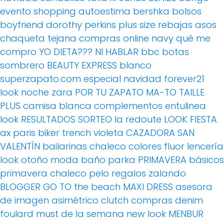
evento
shopping
autoestima
bershka
bolsos
boyfriend
dorothy perkins
plus size
rebajas
asos
chaqueta tejana
compras online
navy
qué me
compro
YO DIETA??? NI HABLAR
bbc
botas
sombrero
BEAUTY EXPRESS
blanco
superzapato.com
especial navidad
forever21
look noche
zara
POR TU ZAPATO MA-TO
TAILLE
PLUS
camisa blanca
complementos
entulinea
look
RESULTADOS SORTEO
la redoute
LOOK FIESTA
ax paris
biker
trench
violeta
CAZADORA
SAN
VALENTÍN
bailarinas
chaleco
colores fluor
lencería
look otoño
moda baño
parka
PRIMAVERA
básicos
primavera
chaleco pelo
regalos
zalando
BLOGGER
GO TO the beach
MAXI DRESS
asesora
de imagen
asimétrico
clutch
compras
denim
foulard
must de la semana
new look
MENBUR