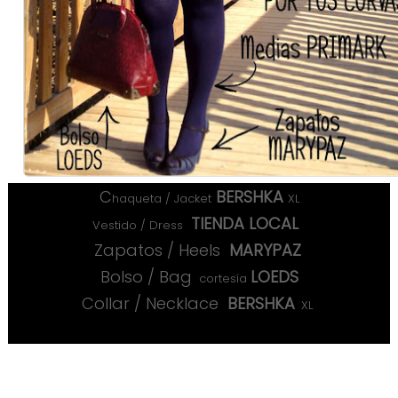
C
BERSHKA
haqueta / Jacket
XL
TIENDA LOCAL
Vestido / Dress
Zapatos / Heels
MARYPAZ
Bolso / Bag
LOEDS
cortesía
Collar / Necklace
BERSHKA
XL